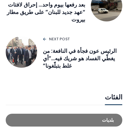
بعد رفعها بيوم واحد… إحراق لافتات
“عهد جديد للبنان” على طريق مطار
بيروت
NEXT POST
الرئيس عون فجأة في النافعة: من
يغطّي الفساد هو شريك فيه…”أي
غلط بتبلّغونا”
الفئات
بلديات