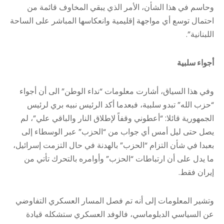
وحاسم في هذا الشأن، الأمر الذي يبقي المخاوف قائمة من
احتمال توسع أي مواجهة إقليمية وانعكاسها المباشر على الساحة
اللبنانية”.
أجواء سلبية
وفي هذا السياق، أشارت معلومات “نداء الوطن” الى أن أجواء
“حزب الله” تبدو سلبية، فبعدما أكد الرئيس نبيه بري لرئيس
الجمهورية قائلا: “أعطوني وقفاً لإطلاق النار والباقي علي”، لم
يصل حتى ليل أمس أي جواب من “الحزب” عبر الوسطاء إلى
بعبدا في شأن التزام “الحزب” بالهدنة في حال التزمت إسرائيل،
ما يدل على أن ارتباطات “الحزب” وأوامره بالتحرك تأتي من
إيران فقط.
وتشير المعلومات إلى أنه تم فصل المسار العسكري التفاوضي
عن السياسي الدبلوماسي، فالوفد العسكري ستشكله قيادة