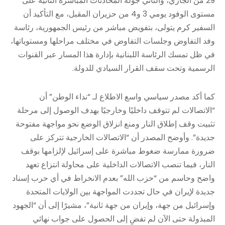
29 من الجاري، والثاني جولة المحادثات المباشرة الثانية على
مستوى الوفود يومي 3 و4 من حزيران المقبل، مع التأكيد أن
السفير كرم يتولى، بتفويض مباشر من رئيس الجمهورية، رئاسة
وفد التفاوض وجلسات التفاوض في مختلف مراحلها ومستوياتها،
في ظل تمسك الرئاسة اللبنانية بإدارة هذا المسار عبر القنوات
الرسمية وتحت سقف القرار السيادي للدولة.
كما أكد مصدر سياسي واسع الاطلاع لـ “نداء الوطن” أن
“الاتصالات لم تتوقف داخليًا وخارجيًا بهدف الوصول إلى مرحلة
تثبيت وقف إطلاق النار ومنع انزلاق الوضع نحو مواجهة مفتوحة
جديدة”. وأوضح المصدر أن “الاتصالات الخارجية تتركز على
ضرورة ممارسة ضغوط مباشرة على إسرائيل لإلزامها بوقف
النار، فيما تنصب الاتصالات الداخلية على محاولة انتزاع تعهد
واضح وحاسم من “حزب الله” بعدم الانخراط في أي حرب إسناد
جديدة لإيران في حال تجددت المواجهة بين الولايات المتحدة
وإسرائيل من جهة، وإيران من جهة ثانية”، مشيرًا إلى أن “الجهود
المبذولة حتى الآن لم تفضِ إلى الحصول على جواب نهائي