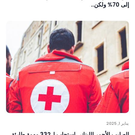
إلى 70% ولكن..
يناير 1, 2025
الصليب الأحمر اللبناني استجاب ل332 مهمة طارئة