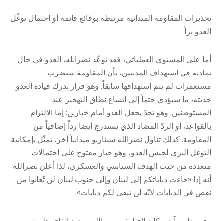
تحذيرات المقاومة الميدانية مرتبطة بوقائع قائمة أو احتمال توغّل
العدو براً
أما على المستوى العملياتي، فقد توعّد نصرالله، العدو في حال
تماديه في استهداف المدنيين، بأن المقاومة ستضرب
مستعمرات ‏لم يتم استهدافها سابقاً. ‏وهو قرار تدرك قيادة العدو
جديته، ما سيؤدي حتماً إلى اتساع نطاق التهجير عند
المستوطنين. وهو تحدّ يجعل العدو أمام خيارين: إما الالتزام
بالقواعد، أو الردّ المضاد الذي يستدرج أيضا رداً إضافياً من
المقاومة. كذلك تناول نصرالله سيناريو ميدانياً آخر، تمثّل بإمكانية
التوغل البري لجيش العدو، وهو خيار مفتوح على احتمالات
متعددة من حيث الهدف السياسي والعسكري، لذا أعلن نصرالله
أنه إذا «جاءت دباباتكم إلى ‏لبنان وإلى جنوب لبنان لن تُعانوا من
نقص في الدبابات لأنّه لن تبقى لكم دبابات».
وفي جانب آخر، كان لافتا نفي نصرالله، وجود اتفاق على ترتيب