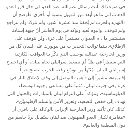
في ضوء ذلك، أتت رسائل نصرالله، ضد العدو في حال قرر العدو
الذهاب إلى ما هو أبعد من التهويل بنسبة أو بأخرى. فأوضح أن
«التهديد بالحرب لم يُخفنا منذ عشرة أشهر، ولم نتردّد ولم نتراجع
ولم نتوقف، واليوم نُعيد ونؤكد في ‏يوم العاشر أنّ جبهة إسنادنا
ستستمر ما دام العدوان مستمراً على غزة، ولن نتوقف على
الإطلاق». بينما توالت التحذيرات من نيويورك على لسان كل من
وزير الخارجية عبدالله بوحبيب الذي ذكّر بـ«العواقب الكارثية
التي ستطرأ في ظلّ أي تصعيد إسرائيلي تجاه لبنان، أو أي اجتياح
إسرائيلي للبنان، مُنَبّهاً من توسّع رقعة الحرب لتصبح حرباً
إقليمية»، مشيراً إلى «أهمية التوصل إلى وقف لإطلاق النار في
غزة وفي جنوب لبنان، مُثنياً على مساعي وجهود الوسطاء
الدبلوماسية»، ومؤكداً على التزام لبنان بالمبادرات والحلول التي
تهدف إلى خفض التصعيد، وتعزيز الأمن والسلم الإقليمييْن».
كذلك كان تأكيد وزير الخارجية الإيراني بالوكالة علي باقري أن
«مغامرة لكيان العدو الصهيوني ضد لبنان ستُقابل بردّ حاسم من
دول المنطقة والعالم».