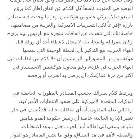
الوضع في الجنوب، ناسفاً كل الكلام عن اتفاق إطار كما يروّج
المبعوث الأميركي عاموس هوكشتين. وهو ما وجدت فيه مصادر
بارزة «إفراغاً لكل التسريبات الأميركية والغربية من مضامينها،
خاصة تلكَ التي تتحدث عن اتفاقات منجزة مع الرئيس نبيه بري».
وكان نصرالله واضحاً، بأنه لا مجال لإعطاء أحد أي ورقة قبل
انتهاء الحرب، مع التذكير بأن الجملة الوحيدة التي سمعها
هوكشتين من المسؤولين الرسميين أن «لا كلام عن اتفاقات قبل
انتهاء الحرب في غزة»، رغمَ محاولة هوكشتين الاستفسار في
أكثر من مرة عما يُمكن أن يرضى به الحزب أو يرفضه.
ويرتبط كلام نصرالله بحسب المصادر بالتطورات الحاصلة في
الولايات المتحدة الأميركية على صعيد الانتخابات الأميركية،
وبالتالي تعلم المقاومة أن أي اتفاقات حالية قد تُنسف في حال
تغيير الإدارة الحالية، خاصة أن رئيس حكومة العدو بنيامين
نتنياهو يسعى إلى إطالة أمد الحرب حتى موعد الانتخابات.
والنقطة الأهم في هذا السياق، وفقَ ما تشير المصادر هو القول