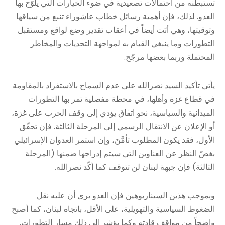
تستبطنه من احتمالات تصعيدية في ضوء الخيارات التي يلوّح بها
العدو. لذلك، فإن أهمية رسائل خطاب عاشوراء تنبع من سياقها
وتوقيتها، وهي أتَت أيضاً في أعقاب تقدير وضع لواقع ومستقبل
التطورات وما ينبغي القيام به لمواجهة التحديات والمخاطر
المحتملة وربما بعضها مرجّح.
يأتي تأكيد السيد نصرالله على عدم السماح بالاستفراد بالمقاومة
في قطاع غزة وأهلها، في محطة مفصلية تمر بها التطورات
الميدانية والسياسية، نحو اتفاق يؤدي إلى وقف الحرب على غزة،
أو الإعلان عن الانتقال الرسمي إلى المرحلة الثالثة. فإن تحقّق
الأول، فقد يكون المطلوب تأمَّنَ، وإن استمر العدوان الإسرائيلي
بغضّ النظر عن العناوين التي سيتم إدراجها ضمنها (المرحلة
الثالثة) فإن جبهة لبنان لن تتوقف كما أكّد نصرالله.
وبموجب هذين السيناريوهين فإن العدو يرى أن عليه نقل
الضغوط السياسية والتهويلية، على الأقل، باتجاه لبنان، كما أصبح
واضحاً من مواقف قادته وكما يؤشر إلى ذلك مسار التطورات.