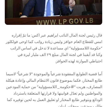
قال رئيس لجنة المال النائب ابراهيم عبر اكس: ما تمّ إقراره
امس للقطاع العام حوافز وليس زيادة رواتب كما اوحى فولكلور
“حكومة اللامسؤولية” اي مساعدة لا تدخل في اساس الراتب
وكنا قد أبقينا في لجنة المال مبلغ ٢٩ الف مليار ليرة في
احتياطي الموازنة لهذه الحوافز.
أما قضية الطوابع المفقودة شرعياً والموجودة “لا شرعياً” لاسيما
طابع المختار، فكما بموضوع قانون الانتظام المالي وإعادة هيكلة
المصارف، هربت “#حكومة_اللامسؤولية” من حماية المودعين
والمواطنين ولم تعدّل قوانينها ولا قرارتها المتعلقة باسترداد
الودائع وبتوفير طابع المختار او تعليق العمل به لحين توفيره كما
طالب مودعين ومخاتير لبنان.