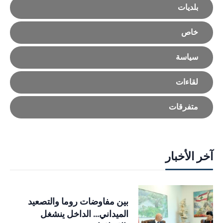
بلديات
خاص
سياسة
لقاءات
متفرقات
آخر الأخبار
بين مفاوضات روما والتصعيد
الميداني… الداخل ينشغل