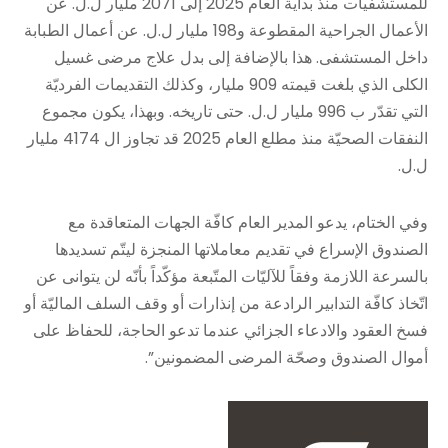
للمستشفيات منذ بداية العام 2025 إلى 2071 مليار ل.ل. عن
الأعمال الجراحية المقطوعة و198 مليار ل.ل. عن أعمال الطبابة
داخل المستشفى. هذا بالإضافة إلى بدل علاج مرضى غسيل
الكلى الذي بلغت قيمته 909 مليار، وكذلك التقديمات الفرديّة
التي تقدّر ب 996 مليار ل.ل. حتى تاريخه. وبهذا، يكون مجموع
النفقات الصحيّة منذ مطلع العام 2025 قد تجاوز ال 4174 مليار
ل.ل.
وفي الختام، يدعو المدير العام كافّة الجهات المتعاقدة مع
الصندوق الإسراع في تقديم معاملاتها المنجزة ليتّم تسديدها
بالسرعة اللازمة وفقاً للآليّات المتّبعة مؤكّداً بأنّه لن يتوانى عن
اتّخاذ كافّة التدابير الرادعة من إنذارات أو وقف السلف الماليّة أو
فسخ العقود والادعاء الجزائي عندما تدعو الحاجة، للحفاظ على
أموال الصندوق وصحّة المرضى المضمونين”.