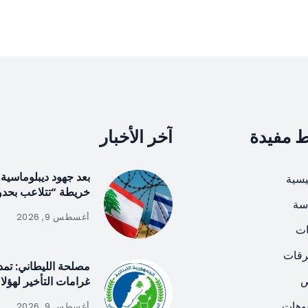
ط مفيدة
آخر الأخبار
بعد جهود ديبلوماسية.
يسية
خريطة “تتلاعب بحدود
سة
أغسطس 9, 2026
ات
رقات
مصلحة الليطاني: تمد
ص
غرامات التأخير لهؤلا
يوهات
أغسطس 9, 2026