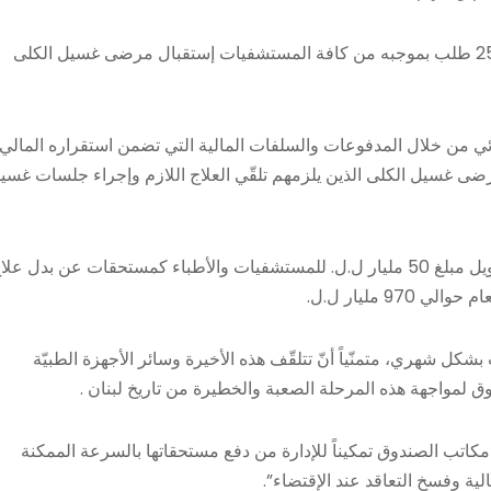
في هذا السياق، أصدر المدير العام التعميم 2068 تاريخ 25/9/2024 طلب بموجبه من كافة المستشفيات إستقبال مرضى غسيل الكلى
ئي من خلال المدفوعات والسلفات المالية التي تضمن استقراره المالي
ضى غسيل الكلى الذين يلزمهم تلقّي العلاج اللازم وإجراء جلسات غسي
عليه، أعطى كركي توجيهاته اليوم إلى الدوائر المالية المختصّة لتحويل مبلغ 50 مليار ل.ل. للمستشفيات والأطباء كمستحقات عن بدل عل
 مليار ل.ل.
ل شهري، متمنّياً أنّ تتلقّف هذه الأخيرة وسائر الأجهزة الطبيّة
دوق لمواجهة هذه المرحلة الصعبة والخطيرة من تاريخ لبنان .
مكاتب الصندوق تمكيناً للإدارة من دفع مستحقاتها بالسرعة الممكنة
ية وفسخ التعاقد عند الإقتضاء”.