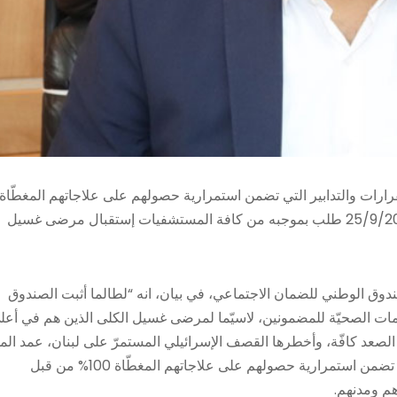
رارات والتدابير التي تضمن استمرارية حصولهم على علاجاتهم المغطّاة
100% من قبل الصندوق. كما أصدر كركي التعميم 2068 تاريخ 25/9/2024 طلب بموجبه من كافة المستشفيات إستقبال مرضى غسيل
صندوق الوطني للضمان الاجتماعي، في بيان، انه “لطالما أثبت الصندوق
ات الصحيّة للمضمونين، لاسيّما لمرضى غسيل الكلى الذين هم في أعل
 الصعد كافّة، وأخطرها القصف الإسرائيلي المستمرّ على لبنان، عمد الم
العام للصندوق محمد كركي إلى اتّخاذ كافّة القرارات والتدابير التي تضمن استمرارية حصولهم على علاجاتهم المغطّاة 100% من قبل
هم ومدنهم.