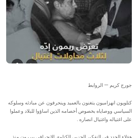
جورج كريم — الروابط
كتلويون انهزاميون يتغنون بالعميد وينحرفون عن مبادئه وسلوكه
السياسي ووصاياه بخصوص أخصامه الذين اساؤوا للبلاد وعملوا
على اغتياله واغتيال انصاره .
هؤلاء الجدد في التفكير الحزبي الكتلوي الانحرافي يبررون منذ