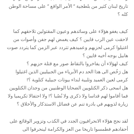
تاريخ لبنان كثير من بلطجية ” الأمر الواقع ” على مساحة الوطن
كله ؟
كيف يغفو هؤلاء على وسائدهم وعيون المقتولين تلاحقهم كما
لاحقت عين الرب قايين ؟ كيف يغمض لهم جفن وأصوات من
اغتيلوا كرمى لحزبهم وعميدهم تتردد عبر الزمن كما يتردد صوت
هابيل بوجه أخيه قايين ؟
كيف لهؤلاء أن يفاخروا بالتقاط صور مع قتلة حزبهم ؟
هل رَخُص الى هذا الحد دم الأبرياء من الجبيليين الذين اغتيلوا
كرمى لعين العميد وتلبية لنداء بيوتات جبيلية كتلوية ؟!
هل انمحى ذكر الكتلويين الضحايا الوطنيين من وجدان الكتلويين
فما أقاموا لهم قداسا ولا ذكرى ولا نُصُبا ؟! ولا احتفالا تكريميا ولا
زيارة لذويهم في بادرة تنم عن فضائل الاستذكار والأخلاق ؟
لقد نجح هؤلاء الانحرافيون الجدد في الكذب وتزوير الوقائع على
أحفادهم فطمسوا تاريخا من العز والكرامة لينحرفوا الى