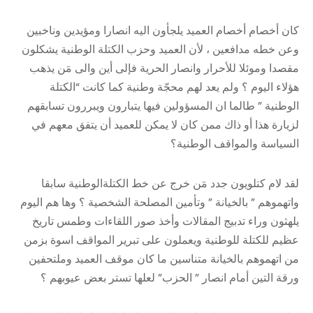
كان أخصام أخصام العميد يلجأون اليه انصارا ومؤيدين وناخبين
وعن خطه مدافعين ، لأن العميد وحزب الكتلة الوطنية يشكلون
مقصدا وموئلا للأحرار وانصار الحرية فإلى أين والى مَن يذهب
هؤلاء اليوم ؟ ولم يعد لهم محجّة وطنية كما كانت “الكتلة
الوطنية ” طالما ان المسؤولين فيها يتبارون ويبررون تسابقهم
لزيارة هذا أو ذاك ممن كان لا يمكن للعميد أن يتفق معهم في
السياسة والمواقف الوطنية؟
لقد لام كتلويون جدد مَن خرج عن خط الكتلةالوطنية سابقا
واتهموهم ” بالخيانة ” وتأمين المصلحة الشخصية ؟ وها هم اليوم
يلهثون وراء تدبيج المقالات وأخذ صور اللقاءات وطمس تاريخ
عظيم للكتلة للوطنية ويعملون على تبرير المواقف اسوة بزمن
من اتهموهم بالخيانة متناسين ما كان موقف العميد وملتحفين
ورقة التين أمام انصار ” الحزب” لعلها تستر بعض عيوبهم ؟