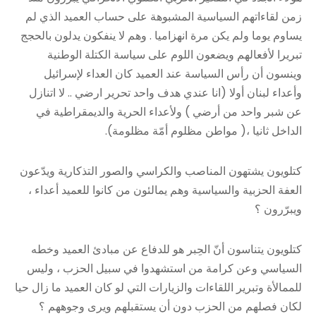
زمن لقاءاتهم السياسية المشبوهة على حساب العميد الذي لم
يساوم يوما ولم يكن مرة انهزاميا . وهم لا ينفكون يدلون بالحجج
تبريرا لأفعالهم ويضعون اللوم على سياسة الكتلة الوطنية
وينسون أن رأس السياسة عند العميد كان العداء لإسرائيل
وأعداء لبنان أولا (انا عندي هدف واحد تحرير ارضي .. لا اتنازل
عن شبر واحد من أرضي ) ولأعداء الحرية والديمقراطية في
الداخل ثانيا ،( مواطن مظلوم أمّة مظلومة).
كتلويون يشتهون المناصب والكراسي والصور التذكارية ويدّعون
العفة الحزبية والسياسية وهم يمالئون من كانوا للعميد أعداء ،
ويبرّرون ؟
كتلويون يتناسون أنّ الحِبر هو للدفاع عن مبادئ العميد وخطه
السياسي وعن كرامة من استشهدوا في سبيل الحزب ، وليس
للممالأة وتبرير اللقاءات والزيارات التي لو كان العميد ما زال حيا
لكان فصلهم من الحزب دون أن يستقبلهم ويرى وجوههم ؟