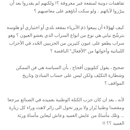
تفاهمات دونية لمنفعة غير معروفة ؟! ولكنهم لم يقدروا بعد أن
يبرّروا لآبائهم .. ولو سكت آباؤهم على معاصيهم ؟
كيف لهؤلاء أن يبيعوا دَمَ الأبرياء بمقعد بلدي أو اختياري أو هلوسة
بترشّح نيابي هي نوع من انواع السراب الذي يغشو العيون ؟ وهو
سراب يطفو على عيون كثيرين من الحزبيين الجُدد في الأحزاب
اللبنانية وأخواتها من “الأفعال” الناقصة ؟
صحيح ، يقول كتلويون أقحاح ، بأن السياسة هي فن الممكن
وشطارة التكيّف ولكن ليس على حساب المبادئ وتاريخ
المواقف ؟
لأنه ، بعد ان كان حزب الكتلة الوطنية بعميده في الصنائع مرجعا
ومقصدا وطنيا يُزار ولا يزور تحول الى زائر لاهث وراء كل زيارة
…. وتلك مأساةُ من عايش العميد وعاش ليعاين مأساةَ ورثة
العميد ؟؟ !!