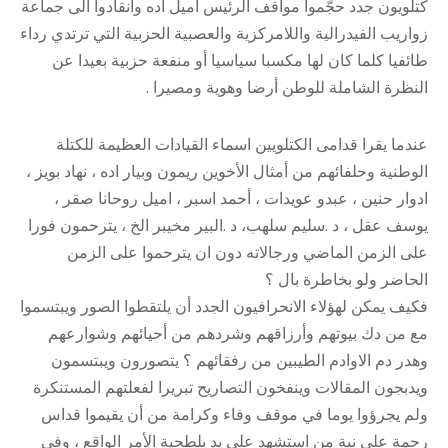
كتلويون جدد حجّموا مواقف الرئيس اميل اده وانقادوا الى جماعة
زواريب الفيدرالية واللامركزية والعصبية الحزبية التي ترتدي رداء
طائفيا كلما كان لها مكسبا سياسيا أو منفعة حزبية بعيدا عن
النظرة الشاملة للوطن أرضا وهوية ومصيرا .
عندما يقرا قدامى الكتلويين اسماء القيادات العظيمة للكتلة
الوطنية وحلفائهم من أمثال الأخوين ريمون وبيار اده ، نهاد بويز ،
ادوار حنين ، عبدو عويدات ، أحمد اسبر ، اميل روحانا صقر ،
يوسف عقل ، د .سليم سلهب، د .البير مخيبر الخ ، يترحمون فورا
على الزمن الماضي ورجالاته دون ان يترحموا على الزمن
الحاضر ولو بخاطرة بال ؟
فكيف يمكن لهؤلاء الانحرافيون الجدد أن يلتقطوا الصور ويبتسموا
مع من دك بيوتهم وأرزاقهم وشردهم من أحيائهم وشوارعهم
وهدر دم الاوادم الطيبين من رفقائهم ؟ يتصورون ويبتسمون
ويدبجون المقالات وينفخون التصاريح تبريرا لفعلتهم المستنكرة
ولم يجرؤوا يوما في موقف وفاء وكرامة من أن يقيموا قداس
رحمة على نية من استشهد على يد بلطجية الأمر الواقع ، وفي