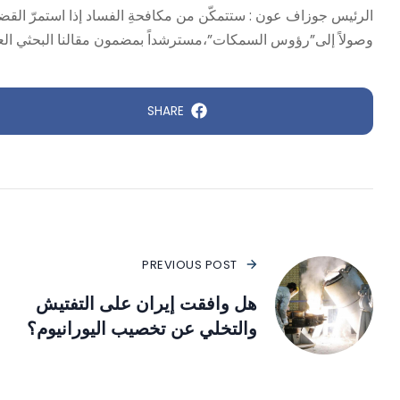
الرئيس جوزاف عون : ستتمكّن من مكافحةِ الفساد إذا استمرّ القضاء مت
وصولاً إلى”رؤوس السمكات”،مسترشداً بمضمون مقالنا البحثي العل
SHARE
PREVIOUS POST
هل وافقت إيران على التفتيش
والتخلي عن تخصيب اليورانيوم؟