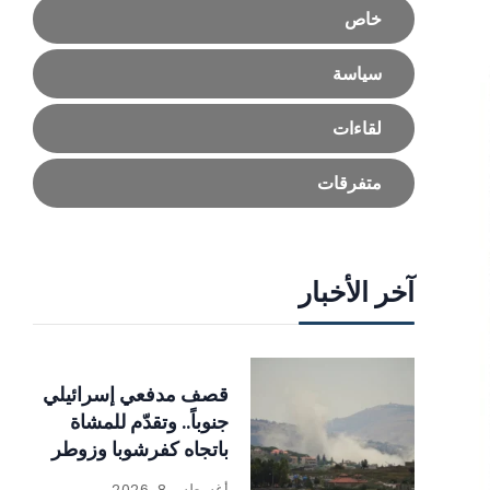
خاص
سياسة
لقاءات
متفرقات
آخر الأخبار
قصف مدفعي إسرائيلي
جنوباً.. وتقدّم للمشاة
باتجاه كفرشوبا وزوطر
أغسطس 8, 2026