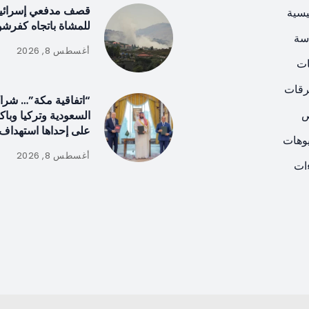
قصف مدفعي إسرائيلي 
يسية
للمشاة باتجاه كفرشو
سة
أغسطس 8, 2026
ات
رقات
“اتفاقية مكة”… شراك
ص
السعودية وتركيا وباك
على إحداها استهداف 
يوهات
أغسطس 8, 2026
ات