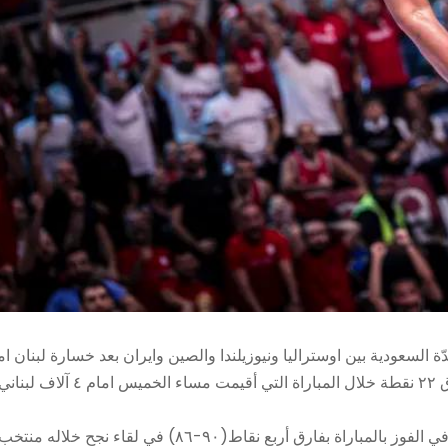
السعودية بين اوستراليا ونيوزيلندا والصين وايران بعد خسارة لبنان ام
نيوزيلندا في الدور ربع النهائي بعدما كان منتخب لبنان متقدما بفارق ٢٢ نقطة خلال المباراة التي أقيمت مساء الخميس امام ٤ آلاف لبن
ونجح المنتخب النيوزيلندي في تقليص الفارق رويدا رويدا حتى نجح في الفوز بالمباراة بفارق أربع نقاط(٩٠-٨٦) في لقاء نجح خلاله منتخ