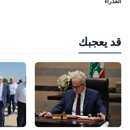
العذراء
قد يعجبك