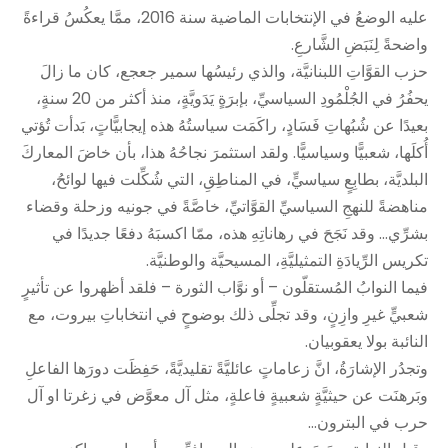
عليه الوضعُ في الإنتخابات الماضية سنة 2016، ممَّا يعكُسُ قراءةً
واضحةً لِنَبَضِ الشَّارعِ.
حزب القوَّاتِ اللبنانيَّة، والذي رئيسُها سمير جعجع، كان ما زالَ
يحفُرُ في الجُلْمُودِ السياسيِّ، بإبرَةٍ يَدَويَّةٍ، منذ أكثر من 20 سنةٍ،
بعيدًا عن شُبُهاتِ فَسَادٍ، راكَمَت سياستُهُ هذه إيجابيًّاتٍ، بَدأت تُؤتي
أُكلَها، شعبيًّا وسياسيًّا. ولقد استثمرَ نجاحُهُ هذا، بأن خاضَ المعاركَ
البلديَّة، بطابِعٍ سياسيٍّ، في المناطِقِ، التي شُكِّلت فيها لوائحُ،
مناهضةً للنهجِ السياسيِّ القوَّاتيِّ، خاصَّةً في جونيه وزحلة وقضاء
بشرِّي… وقد نَجَحَ في رهاناتِهِ هذه، ممّا اكسبَهُ دفعًا جديدًا في
تكريس الرِّيادَةِ التمثيليَّةِ، المسيحيَّة والوطنيَّة.
فيما النوابُ المُستقلّون – أو نوَّاب الثورة – فلقد أظهروا عن تأثيرٍ
شعبيٍّ غيرِ وازِنٍ، وقد تجلِّى ذلك بوضوحٍ في انتخاباتِ بيروت، مع
النائبة بولا يعقوبيان.
وتجدُر الإشارَةُ، انَّ زعاماتٍ عائليَّةً تقليديَّةً، حَفِظَت دورَها الفاعلِ
وبَرهنَت عن حيثيَّةٍ شعبيةٍ فاعلةٍ، مثل آل معوَّض في زغرتا او آل
حرب في البترون…