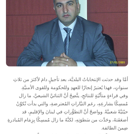
أمَّا وقد حدثت الإنتخاباتُ البلديَّة، بعد تأجيلٍ دامَ لأكثرَ من ثلاثِ
سنواتٍ، فهذا يُعتبرُ إنجازًا للعهدِ وللحكومة وللقوى الأمنيَّةِ.
وفي قراءةٍ متأنِّيَةٍ للنتائجِ، يتَّضِحُ أنَّ الثنائيَّ الشيعيَّ، ما زال
مُمسِكًا بشارعِهِ، رغم التيَّاراتِ المُعترضةِ، والتي بدأت تُكوِّنُ
حيْثيَّةً شعبيَّةً. وواضحٌ أنَّ التطوُّراتِ في لبنانَ والإقليمِ، قد
أضعَفَتهُ، وحَدَّت من سَطوَتِهِ، لكنَّهُ ما زال مُمسِكًا بِزِمَام المُبادرةِ
ضِمنَ الطائفة.