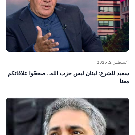
أغسطس 2, 2025
سعيد للشرع: لبنان ليس حزب الله.. صححّوا علاقاتكم
معنا