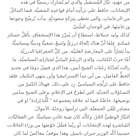
من جهَتِهِ، تيَّارُ المُستقبل والذي لم يُشارِك رسميًّا في هذه
الإنتخابات، حافظَ على تردُّدِه أمامَ قواعدِهِ الشعبيَّة. فيما البدائلُ
من الزعاماتِ، والتي تحظى بِبَرَكةٍ سعوديَّةٍ، بدأت تُرسِّخ وجودَها
وزعامتَها، في الوجدانِ السُّنيِّ.
كذلك وليد جنبلاط، استطاعَ أن يُمرِّرَ هذا الإستحقاق، بأقلَّ خسائرَ
مُمكنةٍ. عِلمًا أنَّ هناك إتّجاهٌ درزيٌّ واسعٌ، شعبيًّا ودينيًّا وسياسيًّا،
بدأ يَتَجرَّأُ على المعارضةِ العَلنيَّة، من كلِّ الجغرافيا الدرزيَّة.
أمَّا حزبُ الكتائب، والذي الرَسْمُ البيانيُّ لخِيَارَاتِهِ السياسيَّة، ما
زالت تُحدِّدُهُ رَغَبَات الشيخ أمين، هذا الذي فشِلَ دومًا في تحديدِ
الخطِّ الفاصِلِ، بين أين تبدأ الإستراتيجيا وأين ينتهي التكتيك، فلقد
حافظَ على تَرَنُّحِهِ السياسيِّ. زِد على ذلك، فهناكَ الكثيرُ من
التساؤلاتِ الجديَّةِ، التي تُطرَحُ في الإعلامِ، وعلى الشيخ سامي
توضيحَها، خاصَّةً فيما له علاقة بِمَجموعة ” كُلُّنا إرادة” او في
مصادِرِ تَلَقّي الجمعيَّةِ، التي ترأسها زوجتُهُ، الأموالَ.
التيَّارُ الوطنيُّ الحُرّ، وكأنَّه كانَ شِبهَ غائبٍ سياسيًّا، عن الفعاليَّات
المُباشرةِ لهذه الإنتخابات. أو ربَّما فضَّلَ خَوْضَها من وراءِ العائلات،
حسبما أكّد الوزير جبران باسيل. وهذا موقفٌ معاكسٌ لما كان