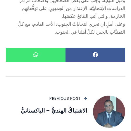
وقبل النهاية، وجَبَ على بعض الصحافيِّين وأصحاب مراكز
الدراسات الإنتخابيَّة، الإعتذارَ من الجمهورِ، على تَوَقُّعاتِهِم
الجَازمةَ، والتي أتَتِ النتائجُ عكسَها.
وعلى أملٍ أن تجري انتخاباتُ الجنوب، الأحد القادم، مع كلِّ
التمنيَّاتِ بالخير، لكلِّ أهلنا في الجنوب.
PREVIOUS POST
الاشتباكُ الهنديُّ – الباكستانيُّ