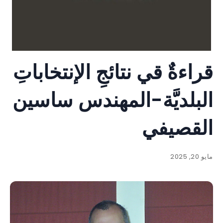
قراءةٌ قي نتائجِ الإنتخاباتِ
البلديَّة-المهندس ساسين
القصيفي
مايو 20, 2025