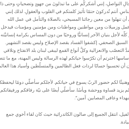
لِ التواصلِ، إنني أشكركُم على ما تبذلونَ من جهودٍ وتضحياتٍ وحتى ذات
 الناسِ. أنتم تُدركونَ حتمًا تأثيرَ كلمتكم في القلوب والعقولِ. لذلك إنني
 أن تنهلوا من معين رجائنا المسيحي، بالصلاة والتأمل في عمل الله
اء عمل وزميلات ومن مواطنين ومواطنات ومن مؤمنين ومؤمنات فيدخل
ه لأجل بنيان الآخر إنسانيًّا وروحيًا من دون المساس بكرامة إنسانيَّته 
السبق الصحفي. إكشفوا الفساد بقصد الإصلاح وليس بقصد التشهير.
لتعصّب والانعزالية وكلَّ أنواع القمع ليبقى لبنان بلد الانفتاح وتلاقي
أساسها اخترتم أن تكرّسوا حياتكم لهذه الرسالة وليس المهنة، مع ما تتط
 تحسبوا حسابًا لردات فعل الظالمين والمتسلّطين وأسياد هذا العالم
ّة وهنيئًا لكم حضور الربّ يسوع في حياتكم. لأجلكم سأصلّي دومًا ليحفظك
م يزيد قساوة ووحشة ويأسًا. سأصلّي أيضًا على نيّة رفاقكم ورفيقاتكم
شهداء وعافى المصابين. آمين”.
الفيل، انتقل الجميع إلى صالون الكاتدرائية حيث كان لقاء أخوي جمع
ادة.