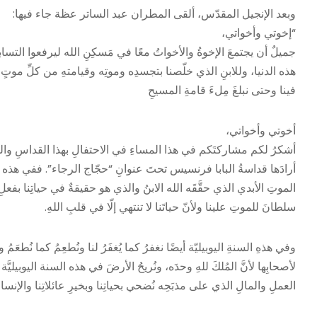
وبعد الإنجيل المقدّس، ألقى المطران عبد الساتر عظة جاء فيها:
“إخوتي وأخواتي،
جميلٌ أن يجتمعَ الإخوةُ والأخواتُ معًا في مَسكِنِ الله ليرفعوا التساب
هذه الدنيا، وللابنِ الذي خلّصنا بتجسدِه وموتِه وقيامتهِ من كلِّ موتٍ وأعط
فينا وحتى نبلغَ مِلءَ قامةِ المسيحِ
أخوتي وأخواتي،
أشكرُ لكم مشاركتَكم في هذا المساءِ في الاحتفالِ بهذا القداسِ والذي 
أرادَها قداسةُ البابا فرنسيس تحتَ عنوانِ “حجّاج الرجاء”. ففي هذه الس
الموتِ الأبدي الذي حقَّقَه الله الابنُ والذي هو حقيقةٌ في حياتِنا بفعلِ ا
سلطانَ للموتِ علينا ولأنّ حياتَنا لا تنتهي إلّا في قلبِ اللهِ.
وفي هذهِ السنةِ اليوبيليّة أيضًا نغفرُ كما يُغفَرُ لنا ونُطعِمُ كما نُطعَمُ ونت
لأصحابِها لأنَّ المُلكَ للهِ وحدَه، ونُريحُ الأرضَ في هذه السنة اليوبيليَّة فلا
العملِ والمالِ الذي على مذبَحِه نُضحي بحياتِنا وبخيرِ عائلاتِنا والإنسا