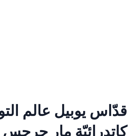
قدّاس يوبيل عالم الت
كاتدرائيّة مار جرجس ا