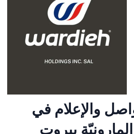
واصل والإعلام في
لمارونيّة بيروت