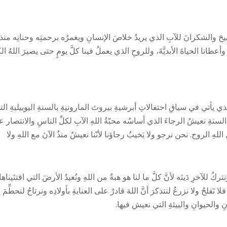
يحَ والشكرانَ للآبِ الذي يريدُ خلاصَ الإنسانِ ويغمرُه برحمتِه وحنانِه منذ
انا الحياةَ الأبديَّةَ، وللروحِ الذي يعملُ فينا كلَّ يومٍ حتى يصيرَ اللهُ الك
يأتي في سياقِ احتفالاتِ أبرشيةِ بيروتَ المارونيةِ بالسنةِ اليوبيليةِ الت
نةِ نعيشُ الرجاءَ الذي أساسُه محبّةُ اللهِ الآبِ لكلِّ الناسِ والانتصار 
للهِ الروح. نحن نرجو ولا يَخيبُ رجاؤنا لأنّنا نعيشُ منذُ الآنَ مع اللهِ ولا
ركُ للآخرِ دَينَه لأنَّ كلَّ ما لنا هو هبةٌ من اللهِ ونُعيدُ الأرضَ التي اقتنَيناها
 نَفلحُ ولا نزرعُ لنتذكرَ أنَّ اللهَ قادرٌ على العنايةِ بأولادِه ونرتاحُ لنحطِّمَ إ
نِ والحيوانِ والبيئةِ التي نعيش فيها.