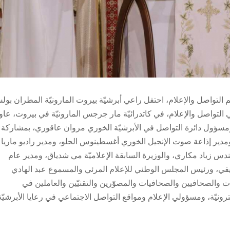
ء، وبمناسبة يوبيل عالم التواصل والإعلام، احتفل راعي أبرشيّة بيروت المارونيّة المطران بو
َي التواصل والإعلام، في كاتدرائيّة مار جرجس المارونيّة في بيروت، عاو
ومسؤول دائرة التواصل في الأبرشيّة الخوري مروان عاقوري، بمشاركة
مدير إذاعة صوت الإنجيل الخوري أغسطينوس الحلو، ومدير راديو ماريا
دس زياد مكاري، والوزيرة السابقة الإعلاميّة مي شدياق، ومدير عام
يفي، ورئيس المجلس الوطني للإعلام المرئي والمسموع عبد الهادي
ت والصحافيين والصحافيات والمصوّرين والتقنيّين والعاملين في
رونيّة، ومسؤولي الإعلام ومواقع التواصل الاجتماعي في رعايا الأبرشيّة