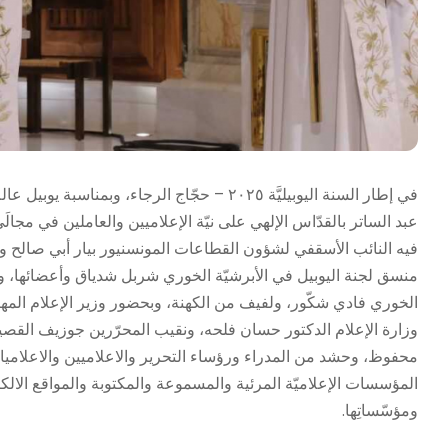
في إطار السنة اليوبيليَّة ٢٠٢٥ – حجّاج الرجا
عبد الساتر بالقدّاس الإلهي على نيّة الإعلاميين والعاملين في مجال
فيه النائب الأسقفي لشؤون القطاعات المونسنيور بيار أبي صالح 
منسق لجنة اليوبيل في الأبرشيّة الخوري شربل شدياق وأعضائها، و
الخوري فادي شكّور، ولفيف من الكهنة، وبحضور وزير الإعلام المهن
وزارة الإعلام الدكتور حسان فلحه، ونقيب المحرّرين جوزيف القص
محفوظ، وحشد من المدراء ورؤساء التحرير والاعلاميين والاعلاميا
المؤسسات الإعلاميّة المرئية والمسموعة والمكتوبة والمواقع الالكت
ومؤسّساتِها.