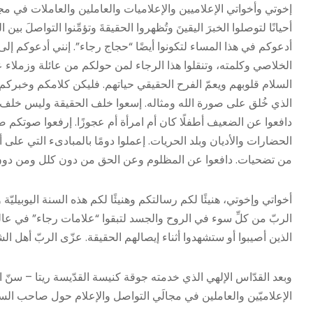
إخوتي وأخواتي الإعلاميين والإعلاميات والعاملين والعاملات في مجا
أحيانًا لتوصلوا الخبرَ اليقينَ وتُظهروا الحقيقةَ وتؤمِّنوا التواصلَ بين
أدعوكم في هذا المساء لتكونوا أيضًا “حجاج رجاء”. إنني أدعوكم إلى
الخلاصي وكلمته، وتنقلوا هذا الرجاء لمن حولكم من عائلة وزمل
السلام قلوبهم ويعمّ الفرح الحقيقي حياتهم. فليكن كلامكم وخبركم كلّ
الذي خُلق على صورة الله ومثاله. إسعوا خلف الحقيقة وليس خلف 
دافعوا عن الضعيف أطفلًا كان أم امرأة أم عجوزًا. إرفعوا صوتكم ضدَّ ا
الحضارات والأديان وبلد الحريات. إعملوا دومًا بالمبادىء التي على 
من تضحيات. دافعوا عن المظلوم وعن الحق من دون كلل ومن دون أن
أخواتي وإخوتي، هنيئًا لكم رسالتكم وهنيئًا لكم هذه السنة اليوبيلي
الربّ من كلِّ سوء في الروح والجسد لتبقوا “علامات رجاء” في عال
الذين أصيبوا أو ستشهدوا أثناء إيصالهم الحقيقة. عزّى الربّ أهل ال
وبعد القدّاس الإلهي الذي خدمته جوقة كنيسة القدّيسة ريتا – سنّ 
الإعلاميّين والعاملين في مجالَي التواصل والإعلام حول صاحب السي