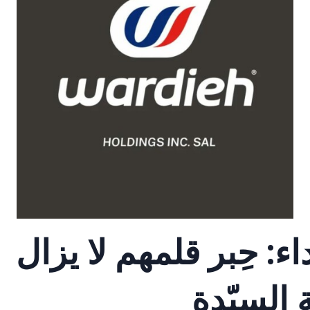
: حِبر قلمهم لا يزال
 السيّدة