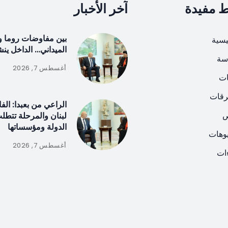
ط مفيدة
آخر الأخبار
بين مفاوضات روما و
يسية
الميداني… الداخل ين
سة
أغسطس 7, 2026
ات
رقات
الراعي من بعبدا: الف
ص
لبنان والمرحلة تتطل
الدولة ومؤسساتها
يوهات
أغسطس 7, 2026
ات