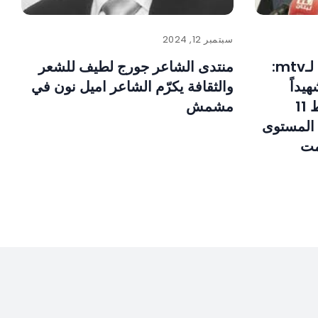
سبتمبر 12, 2024
وزير الصحة فراس الأبيض لـmtv:
منتدى الشاعر جورج لطيف للشعر
 الشهداء 2011 شهيداً
والثقافة يكرّم الشاعر اميل نون في
و9500 جريحاً واليوم سقط 11
مشمش
ى المستوى
مت