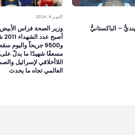
أكتوبر 4, 2024
نديُّ – الباكستانيُّ
أصبح عدد
مسعفًا شهيدًا ما يدلّ عل
اللاأخلاقي لإسرائيل والص
العالمي تجاه ما يحدث