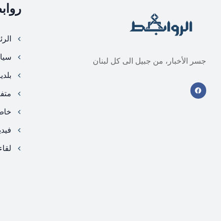
رواب
الرئ
سيا
جسر الأخبار، من جبيل الى كل لبنان
بلدي
متف
خا
فيد
لقاء