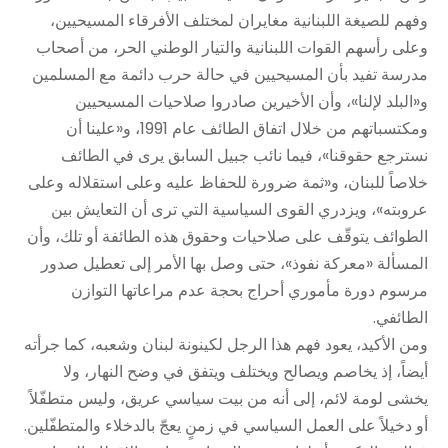
وفهم للصيغة اللبنانية مغايران لمختلف الأفرقاء المسيحيين،
وعلى رأسهم القوات اللبنانية والتيار الوطني الحر، من أصحاب
مدرسة تفيد بأن المسيحيين في حالة حرب دائمة مع المسلمين
و«البلد لإلنا»، وأن الأخيرين صادروا صلاحيات المسيحيين
ومكتسباتهم من خلال اتفاق الطائف عام 1991، و«علينا أن
نسترجع حقوقنا»، فيما نائب جبيل السابق يرى في الطائف
خلاصاً للبنان، و«ثمة ضرورة للحفاظ عليه وعلى استقلاله وعلى
عروبته»، ويزدري القوى السياسية التي ترى أن التعايش بين
الطوائف يتوقّف على صلاحيات وحقوق هذه الطائفة أو تلك، وأن
المسألة «معركة نفوذ»، حتى وصل بها الأمر إلى تعطيل صدور
مرسوم دورة مأموري أحراج بحجة عدم مراعاتها التوازن
الطائفي.
ومن الأكيد، يعود فهم هذا الرجل لكينونة لبنان وشعبه، كما جرأته
أيضاً، إذ يخاصم ويصالح ويختلف ويتفق في وضح النهار، ولا
يخشى لومة لائم، إلى أنه من بيت سياسي عريق، وليس متطفّلاً
أو دخيلاً على العمل السياسي في زمنٍ يعجّ بالدخلاء والمتطفّلين.