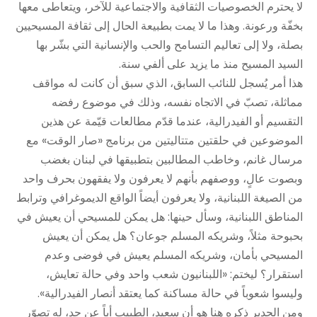
لا يحترم الخصوصيات الثقافية والاجتماعية للآخر، ويتعاطى معها
بخفّة ورعونة. وهذا ما لا يمت بطبيعة الحال إلى ثقافة المسيحيين
بصلة، ولا إلى تعاليم التسامح والحب والإنسانية التي بشّر بها
السيد المسيح منذ ما يزيد على ألفي سنة.
هذا أمر يُسجل للنائب السابق، الذي سبق أن كانت له مواقف
مماثلة، تصبّ في الاتجاه نفسه، وذلك في موضوع رفضه
التقسيم أو الفيدرالية، عندما قدّم مطالعات قيّمة عن هذين
الموضوعين في حلقتين متتاليتين من برنامج «صار الوقت» مع
مرسال غانم، وخاطب المطالبين بتطبيقها في لبنان بغضب
وبصوت عالٍ، ووصفهم بأنهم لا يعرفون ولا يفقهون بحرف واحد
من الصيغة اللبنانية، ولا يعرفون أيضاً الواقع الديموغرافي وترابط
المناطق اللبنانية، وسأل حينها: هل يمكن للمسيحي أن يعيش في
بحبوحة مثلاً، وشريكه المسلم جوعان؟ هل يمكن أن يعيش
المسيحي بأمان، وشريكه المسلم يعيش في فوضى وعدم
استقرار؟ ليختم: «اللبنانيون شعب واحد وفي حالة تعايش،
وليسوا شعوباً في حالة مساكنة كما يعتقد أنصار الفيدرالية».
ومن الجدير ذكره هنا هو أن سعيد، الطبيب أباً عن جد، له تصوّر