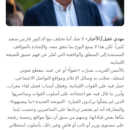
مهدي عقيل/ الأخبار-
لا شك أننا نختلف مع الدكتور فارس سعيد
كثيراً، لكن هذا لا يمنع البوح بما نتفق معه، والإشادة بالمواقف
المستندة إلى المنطق والواقعية التي تُعبّر عن فهم عميق للصيغة
اللبنانية.
بالأمس القريب، تسرّب «عفواً» أو عن عمد، مقطع صوتي
لسعيّد، ضجّت به وسائل الإعلام ومواقع التواصل الاجتماعي،
حمل فيه على القوات اللبنانية، وفصّل أسباب فشل لقاء معراب،
وأبرز ما قال فيه، هو احتجاجه على أسلوب القوات ومناصريها
الذين لم ينفكّوا يردّدون العبارة -الموضة الجديدة «ما بيشبهونا».
والمفارقة أنه لم يقتصر تردادها على المناصرين وحسب، إنما
تبنّاها بعض قياداتها، ومنهم من سبق أن تبوّأ مواقع رسمية رفيعة
على مستوى وزير أو نائب أو قاضٍ وغير ذلك، بأسلوب استعلائي