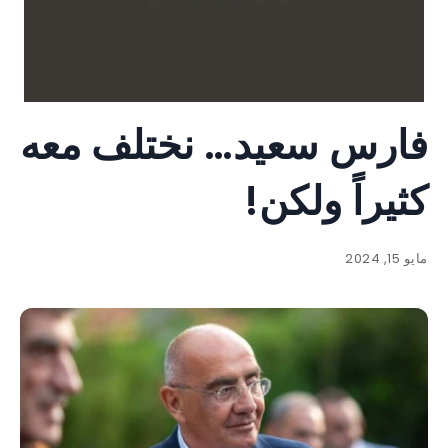
فارس سعيد… نختلف معه
كثيراً ولكن!
مايو 15, 2024