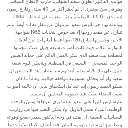
فوالده، الدكتور أنطوان سعيد الشهابي، حارب الإقطاع السياسي
وهو في سنّ صغيرة، إذ لم يُعمّر أكثر من 40 سنة، وقارع ريمون
إده وحزبه (الكتلة الوطنية) بنديّة، وهزمه في انتخابات 1964،
ووالدته نهاد جرمانوس سعيد لم تتوانَ عن مقارعة إده أيضاً، ولم
تتنازل عن مقعد زوجها إلا بعد خوض انتخابات 1968 بمواجهة
الأخير، وخسرتها بفارق 120 صوتاً فقط أمام أحد أبرز أقطاب
الموارنة آنذاك، حيث كانت أصوات شيعة جبيل تصبّ بمجملها
لمصلحة بيت سعيد الذي تميّز بالعمل الدائم على حماية العيش
الواحد، المسيحي – الشيعي في المنطقة. ويتحسّر اليوم شيعة
جبيل على تلك الأيام بعدما أبعدتهم سياسة ابن هذا البيت عن آل
سعيد ولو أنه يتحمّل مسؤولية مواقفه حيالهم. وغالباً ما كان
يشكو العميد ريمون إده عند كل استحقاق نيابي أن غالبية أصوات
شيعة القضاء تصبّ عند خصومه المحليين آل سعيد.
عليه، ليس كثيراً على سعيد عندما يرى اعوجاجاً يمسّ بالوحدة
الوطنية، التي لا تحمل التأويل، ولا يمكن اللعب فيها في زواريب
السياسات الضيقة، أن يقف في وجه الدكتور سمير جعجع وقواته.
وعدا تميزِ آل سعيد برؤيتهم للبنان، فقد أضاف الأبناء تميّزاً جديداً