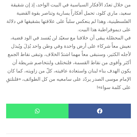
من خلال تعدّد الأفكار السياسية في البيت الواحد، إذ إن شقيقة
سعيد، ماري كلود، تحمل أفكاراً يسارية وتناصر بقوة القضية
الفلسطينية، وهذا لم ينعكس سلباً على علاقتها بشقيقها في دلالة
على ديموقراطية هذا البيت.
في المحصّلة يبقى أن خلافنا مع سعيّد لن يُفسد في الود قضية،
نعيش معاً شركاء على أرض واحدة وفي وطن واحد بُذِلَ ويُبذل
لأجله الكثير، وسنبقى معاً مهما اشتدّ الخلاف، وتبقى نقاط الجمع
أكثر وأقوى من نقاط القسمة، فلنختلف ولنتخاصم شريطة أن
يكون الهدف بناء لبنان واستعادة عافيته، كلّ من زاويته، كما كان
الإمام موسى الصدر يردّد على سامعيه من كل الطوائف، «فلنلتقِ
على كلمة سواء»!