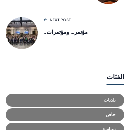
NEXT POST
مؤتمر… ومؤتمرات..
الفئات
بلديات
خاص
سياسة