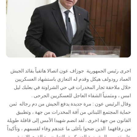
اجرى رئيس الجمهورية جوزاف عون اتصالا هاتفياً بقائد الجيش
العماد رودولف هيكل وقدم له التعازي باستشهاد العسكريين
خلال ملاحقة تجار المخدرات في حي الشراونة في بعلبك ليل
امس ، ومتمنياً الشفاء العاجل للعسكريين الجرحى .
وقال الرئيس عون : مرة جديدة يدفع الجيش من دم رجاله ثمن
حماية المجتمع اللبناني من آفة المخدرات من جهة ، وتطبيق
القانون من جهة اخرى . لقد انضم شهيدا الأمس إلى قافلة طويلة
من رفاقهما الذين ضحوا بأغلى ما عندهم وفاء لقسمهم ، وتأكيداً
على تصميم المؤسسة العسكرية بالتعاون مع القوى الامنية