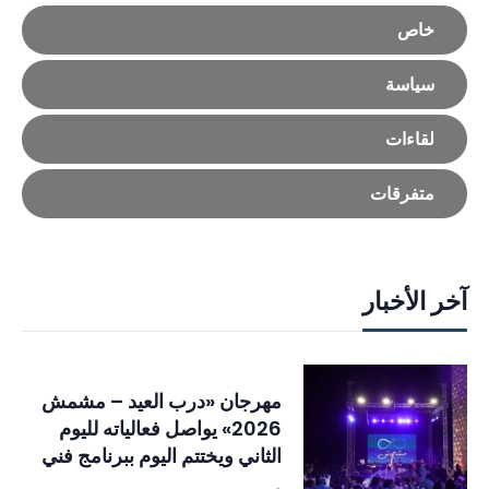
خاص
سياسة
لقاءات
متفرقات
آخر الأخبار
مهرجان «درب العيد – مشمش
2026» يواصل فعالياته لليوم
الثاني ويختتم اليوم ببرنامج فني
وتراثي حافل