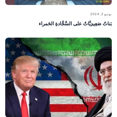
يونيو 3, 2024
بَناتٌ صَعِيدِيَّاتٌ على السَّجَّادةِ الحَمراء