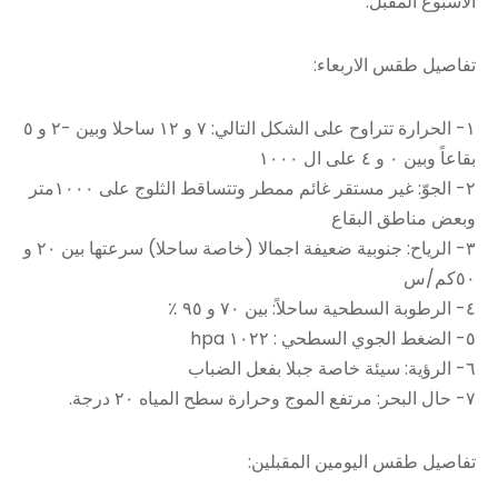
الاسبوع المقبل.
تفاصيل طقس الاربعاء:
١- الحرارة تتراوح على الشكل التالي: ٧ و ١٢ ساحلا وبين -٢ و ٥
بقاعاً وبين ٠ و ٤ على ال ١٠٠٠
٢- الجوّ: غير مستقر غائم ممطر وتتساقط الثلوج على ١٠٠٠متر
وبعض مناطق البقاع
٣- الرياح: جنوبية ضعيفة اجمالا (خاصة ساحلا) سرعتها بين ٢٠ و
٥٠كم/س
٤- الرطوبة السطحية ساحلاً: بين ٧٠ و ٩٥ ٪؜
٥- الضغط الجوي السطحي : ١٠٢٢ hpa
٦- الرؤية: سيئة خاصة جبلا بفعل الضباب
٧- حال البحر: مرتفع الموج وحرارة سطح المياه ٢٠ درجة.
تفاصيل طقس اليومين المقبلين: