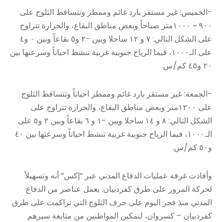
-الخميس: غير مستقر بارد غائم وممطر وتتساقط الثلوج على
٩٠٠ ~ ١٠٠٠متر صباحاً وبعض مناطق البقاع، والحرارة تتراوح
على الشكل التالي: ٧ و ١٢ ساحلا وبين -٢ و٥ بقاعاً وبين ٠ و٤
على الـ١٠٠٠، فيما الرياح جنوبية غربية تنشط احياناً وسرعتها بين
٢٠ و٤٥ كم/س.
-الجمعة: غير مستقر بارد غائم وممطر احياناً وتتساقط الثلوج
على ١٢٠٠متر وبعض مناطق البقاع، والحرارة تتراوح على
الشكل التالي: ٨ و ١٤ ساحلا وبين -١ و ٦ بقاعاً وبين ٢ و٥ على
الـ١٠٠٠، فيما الرياح جنوبية غربية تنشط احياناً وسرعتها بين ٤٠
و٥٠ كم/س.
وأفادت غرفة عمليات الدفاع المدني عبر “إكس” أنه وتسهيلاً
لحركة المرور على طرق كفردبيان. يعمل عناصر من الدفاع
المدني منذ فجر اليوم على جرف الثلوج التي تراكمت على طرق
كفردبيان – كسروان، لتمكين المواطنين من متابعة سيرهم