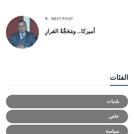
NEXT POST
أميركا… ومَحَجَّةُ القرارِ
الفئات
بلديات
خاص
سياسة