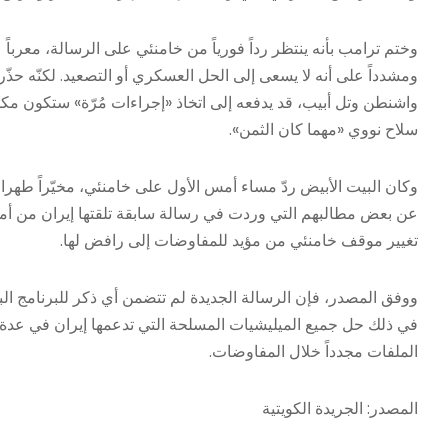
وختم ترامب بأنه ينتظر رداً فورياً من خامنئي على الرسالة، معرباً
ومشدداً على أنه لا يسعى إلى الحل العسكري أو التصعيد. لكنّه 
واشنطن وتل أبيب، قد يدفعه إلى اتخاذ «إجراءات مُرّة» ستكون مكل
سلاح نووي «مهما كان الثمن».
وكان البيت الأبيض ردّ مساء أمس الأول على خامنئي، مخيّراً طه
عن بعض مطالبهم التي وردت في رسالة سابقة تلقتها إيران من أميرك
تغيير موقف خامنئي من مؤيد للمفاوضات إلى رافض لها.
ووفق المصدر، فإن الرسالة الجديدة لم تتضمن أي ذكر للبرنامج البالس
في ذلك حل جميع الميليشيات المسلحة التي تدعمها إيران في عدة د
الملفات مجدداً خلال المفاوضات.
المصدر: الجريدة الكويتية