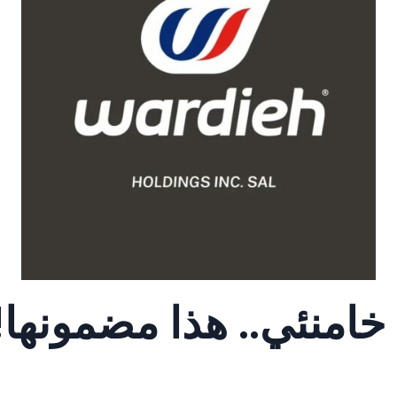
امنئي.. هذا مضمونها!