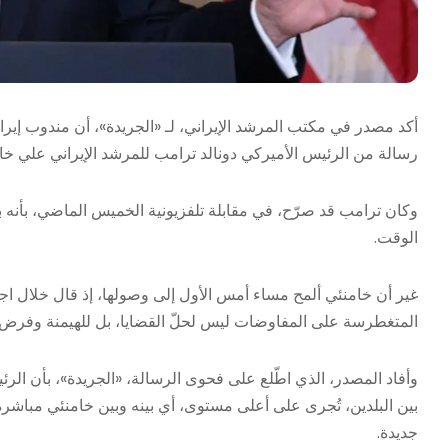
أكد مصدر في مكتب المرشد الإيراني، لـ «الجريدة»، أن مندوب إي
رسالة من الرئيس الأميركي دونالد ترامب للمرشد الإيراني علي خامن
وكان ترامب قد صرّح، في مقابلة تلفزيونية الخميس الماضي، بأنه بعث
الوقت.
غير أن خامنئي ألمح مساء أمس الأول إلى وصولها، إذ قال خلال ا
المتغطرسة على المفاوضات ليس لحلّ القضايا، بل للهيمنة وفرض توقع
وأفاد المصدر، الذي اطّلع على فحوى الرسالة، «الجريدة»، بأن 
بين البلدين، تُجرى على أعلى مستوى، أي بينه وبين خامنئي مباشرة، 
جديدة.