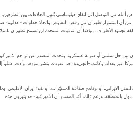
 عن أمله في التوصل إلى اتفاق دبلوماسي يُنهي الخلافات بين الطرفين،
حذّر من أن استمرار طهران في رفض التفاوض واتخاذ خطوات «عدائية» ضد
فة لجميع الأطراف، مؤكداً أن الولايات المتحدة لن تسمح لطهران بامتل
ران بين حل سلمي أو ضربة عسكرية. وتحدث المصدر عن تراجع الأميركيي
ا عبر بغداد، وكانت «الجريدة» قد انفردت بنشر بنودها، وأدت عملياً إ
تي الإيراني، أو برنامج صناعة المسيّرات، أو نفوذ إيران الإقليمي، بما
ول بالمنطقة. ورغم ذلك، أكد المصدر أن الأميركيين قد يثيرون هذه