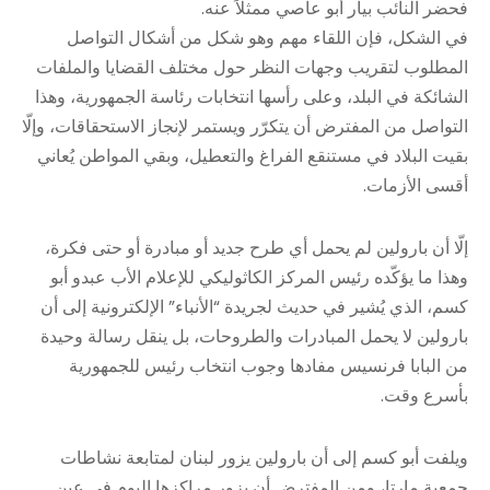
فحضر النائب بيار أبو عاصي ممثلاً عنه.
في الشكل، فإن اللقاء مهم وهو شكل من أشكال التواصل
المطلوب لتقريب وجهات النظر حول مختلف القضايا والملفات
الشائكة في البلد، وعلى رأسها انتخابات رئاسة الجمهورية، وهذا
التواصل من المفترض أن يتكرّر ويستمر لإنجاز الاستحقاقات، وإلّا
بقيت البلاد في مستنقع الفراغ والتعطيل، وبقي المواطن يُعاني
أقسى الأزمات.
إلّا أن بارولين لم يحمل أي طرح جديد أو مبادرة أو حتى فكرة،
وهذا ما يؤكّده رئيس المركز الكاثوليكي للإعلام الأب عبدو أبو
كسم، الذي يُشير في حديث لجريدة “الأنباء” الإلكترونية إلى أن
بارولين لا يحمل المبادرات والطروحات، بل ينقل رسالة وحيدة
من البابا فرنسيس مفادها وجوب انتخاب رئيس للجمهورية
بأسرع وقت.
ويلفت أبو كسم إلى أن بارولين يزور لبنان لمتابعة نشاطات
جمعية مارتا، ومن المفترض أن يزور مراكزها اليوم في عين