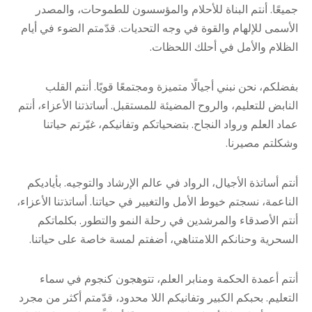
جميعًا. أنتم البناة للأحلام والمؤسسون للطموحات، والمصدر
الأسمى للإلهام والقوة في وجه التحديات. قدّمتم الضوء في أيام
الظلام والأمل في أحلك اللحظات.
بفضلكم، نحن نبني أجيالًا متميزة ومجتمعًا قويًا. أنتم القلب
النابض للتعليم، والروح المضيئة للمستقبل. أساتذتنا الأعزاء، أنتم
عماد العلم ورواد النجاح. بتضحياتكم وتفانيكم، غيّرتم حياتنا
وشكلتم مصيرنا.
أنتم أساتذة الأجيال، الرواد في عالم الإرشاد والتوجيه. بأياديكم
الناعمة، نسجتم خيوط الأمل والتغيير في حياتنا. أساتذتنا الأعزاء،
أنتم الأصدقاء والمرشدين في رحلة النمو والتطور. بكلماتكم
السحرية وحنانكم اللامتناهي، أضفتم لمسة خاصة على حياتنا.
أنتم أعمدة الحكمة ومنابر العلم، تتوهجون كنجوم في سماء
التعليم. بحبكم الكبير وتفانيكم اللا محدود، قدّمتم أكثر من مجرد