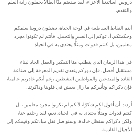
دروس. أساتذتنا الأعزاء، لقد صنعتم منّا أبطالًا يحملون راية العلم
والتقدم.
أنتم النقاط الساطعة في لوحة الحياة، تضيئون دروبنا بعلمكم
وحكمتكم. أدعوكم إلى الصبر والتحمل، فأنتم لم تكونوا مجرد
معلمين، بل كنتم قدوات ومثلًّا يحتذى به في الحياة.
في هذا الزمان الذي يتطلب منا التفكير والعمل الجاد لبناء
مستقبل أفضل، فإن دوركم يتعدى تقديم المعرفة إلى صناعة
القادة والمبدعين والمواطنين النشطين. رغم أنكم غادرتم عالمنا،
فإن ذكراكم وتأثيركم ما زال يعيش في قلوبنا وذاكرتنا.
أردت أن أقول لكم شكرًا، لأنكم لم تكونوا مجرد معلمين، بل
كنتم قدوات ومثلًّا يحتذى به في الحياة. نعم، لقد رحلتم عنا،
ولكن ذكراكم ستظل خالدة، وسنواصل نقل مبادئكم وقيمكم إلى
الأجيال القادمة.