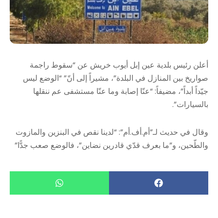
أعلن رئيس بلدية عين إبل أيوب خريش عن “سقوط راجمة
صواريخ بين المنازل في البلدة”، مشيراً إلى أنّ” “الوضع ليس
جيّداً أبداً”، مضيفاً: “عنّا إصابة وما عنّا مستشفى عم ننقلها
بالسيارات”.
وقال في حديث لـ”أم.أف.أم”: “لدينا نقص في البنزين والمازوت
والطّحين، و”ما بعرف قدّي قادرين نضاين”، فالوضع صعب جدًّا”