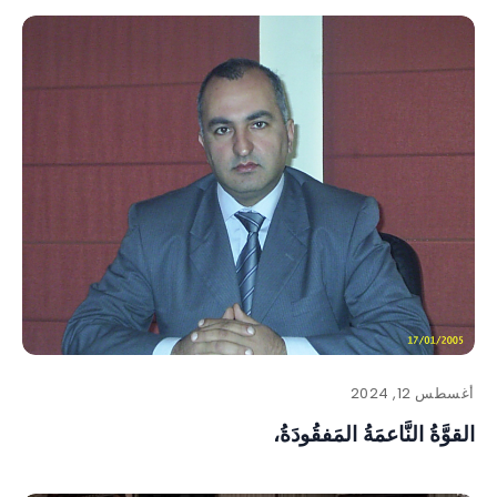
أغسطس 12, 2024
القوَّةُ النَّاعمَةُ المَفقُودَةُ،