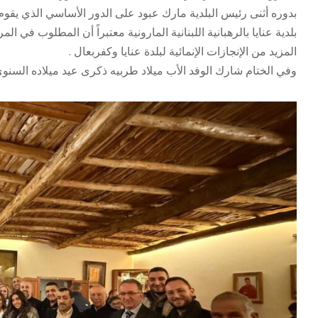
بدوره أثنى رئيس البلدية مارك عبود على الدور الأساسي الذي يقوم ب
بلدية عنايا بالرهبانية اللبنانية المارونية معتبراً أن المطلوب في 
المزيد من الإنجازات الإنمائية لبلدة عنايا وكفربعال .
وفي الختام شارك الوفد الأب ميلاد طربيه ذكرى عيد ميلاده السن