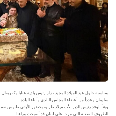
بمناسبة حلول عيد الميلاد المجيد ، زار رئيس بلدية عنايا وكفربعا
سليمان وعدداً من أعضاء المجلس البلدي وأبناء البلدة .
وهنأ الوفد رئيس الدير الأب ميلاد طربيه بحضور الأباتي طنوس نعمة 
الظروف الصعبة التي مرت على لبنان قد أصبحت وراءنا .