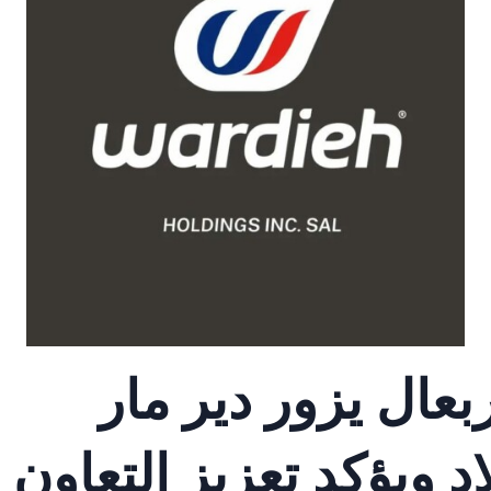
بعال يزور دير مار
اد ويؤكد تعزيز التعاون