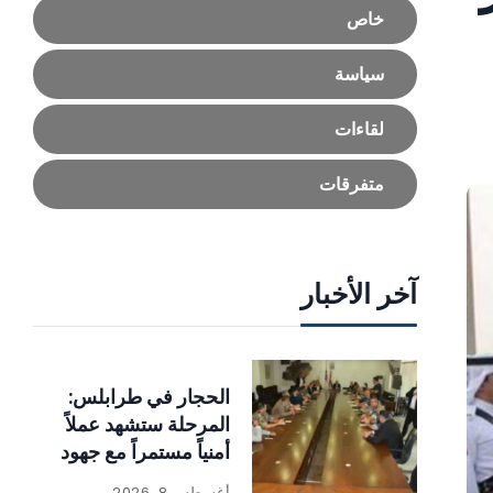
خاص
سياسة
لقاءات
متفرقات
آخر الأخبار
الحجار في طرابلس:
المرحلة ستشهد عملاً
أمنياً مستمراً مع جهود
للإنماء
أغسطس 8, 2026