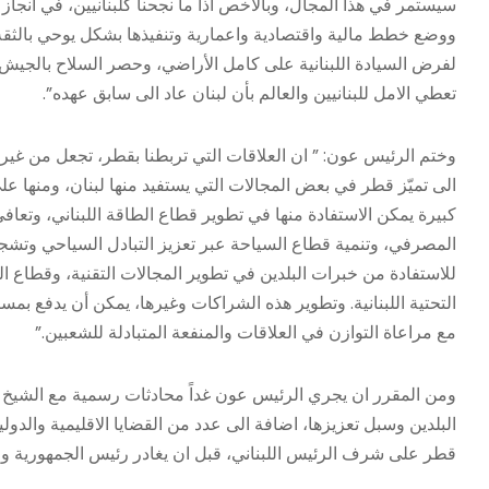
سيستمر في هذا المجال، وبالأخص اذا ما نجحنا كلبنانيين، في انجاز 
ووضع خطط مالية واقتصادية واعمارية وتنفيذها بشكل يوحي بالثقة 
لفرض السيادة اللبنانية على كامل الأراضي، وحصر السلاح بالجيش 
تعطي الامل للبنانيين والعالم بأن لبنان عاد الى سابق عهده”.
وختم الرئيس عون: ” ان العلاقات التي تربطنا بقطر، تجعل من غير
الى تميّز قطر في بعض المجالات التي يستفيد منها لبنان، ومنها ع
كبيرة يمكن الاستفادة منها في تطوير قطاع الطاقة اللبناني، وتعا
المصرفي، وتنمية قطاع السياحة عبر تعزيز التبادل السياحي وتشجيع
للاستفادة من خبرات البلدين في تطوير المجالات التقنية، وقطاع الب
التحتية اللبنانية. وتطوير هذه الشراكات وغيرها، يمكن أن يدفع بمسي
مع مراعاة التوازن في العلاقات والمنفعة المتبادلة للشعبين.”
ومن المقرر ان يجري الرئيس عون غداً محادثات رسمية مع الشيخ تميم
البلدين وسبل تعزيزها، اضافة الى عدد من القضايا الاقليمية والدولي
قطر على شرف الرئيس اللبناني، قبل ان يغادر رئيس الجمهورية والو