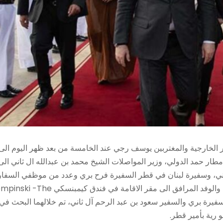
 الخارجية والمغتربين يوسف رجي عند الخامسة من بعد ظهر اليوم الى
ار حمد الدولي، وزير المواصلات الشيخ محمد بن عبدالله ال ثاني الى
اني، وسفيرة لبنان في قطر السفيرة فرح بري وعدد من موظفي السفار
وبعد استعراضه ثلة من حرس الشرف الاميري، توجه الرئيس عون والوفد المرافق الى مقر الاقامة في فندق كيمبن
لسفيرة بري والسفير سعود بن عبد الرحم آل ثاني، تم خلالهما البحث في
 رية بأمير قطر.