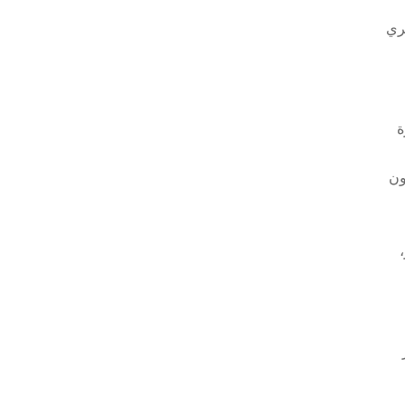
ري
ة
ون