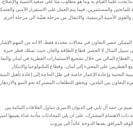
ما يجب علينا القيام به وما هو مطلوب منا على صعيد التنمية والإصلاح
للمانحين والمستثمرين، فيما يتم العمل على الاستقرار الأمني والعسك
والقوى الأمنية الرسمية، والانتقال من مرحلة هشّة الى مرحلة أخرى
 الممكن حصر التعاون في مجالات محددة فقط، الا انه من المهم الإشار
لى سبيل المثال لا الحصر: قطاع الطاقة والغاز، حيث تمتلك قطر خبرة
في القطاع المالي من خلال تشجيع الاستثمارات القطرية في لبنان والتعا
 القطريين على المجيء إلى لبنان، وقطاع التكنولوجيا والابتكار
نية التحتية وإعادة الإعمار خاصة في ظل الحاجة إلى إعادة تأهيل البنية
رة التعاون بين البلدين، ويحقق التطلعات المشتركة نحو النمو والازدهار،
 بن حمد آل ثاني في الديوان الاميري تتناول العلاقات الثنائية بين
ة ذات الاهتمام المشترك، على ان يلي المحادثات مأدبة غداء يقيمها امير
فد المرافق بعدها الدوحة عائداً الى بيروت