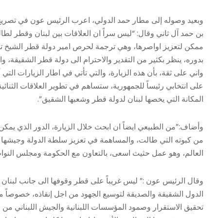
وبعيد وصوله إلى مطار حمد الدولي، اعرب الرئيس عون في تصريح لـ
بن حمد آل ثاني وقال: “ليس سراً ان العلاقات بين لبنان وقطر لطال
ممكن لتعزيز اواصرها، وهي ترجمة لحرص امير دولة قطر الشيخ تميم
بدوره، ينظر بكثير من التقدير والاحترام الى دولة قطر الشقيقة، 
واني على ثقة، بأن هذه الزيارة، والتي تأتي في اطار الزيارات التي 
على انتخابي رئيساً للجمهورية، ستساهم في تطوير العلاقات الثنا
المكانة التي يخصها لبنان لدولة قطر وشعبها الشقيق”.
وأضاف:”من الطبيعي ايضاً ان ابحث خلال الزيارة، الدور الذي يمكن
من كبوته التي طالت، والمساهمة في تعزيز سلطة الدولة وجيشها على 
العالم، وهو عمل حثيث اسعى، بالتعاون مع الحكومة ومجلس النواب،
وقال الرئيس عون :” ليس غريباً على قطر وقوفها الى جانب لبنان ف
الدول الشقيقة والصديقة لتوسيع الجهود من اجل إنقاذه، خصوصاً م
تحقيق الاستقرار وصمود المؤسسات اللبنانية والجيش اللبناني من خل