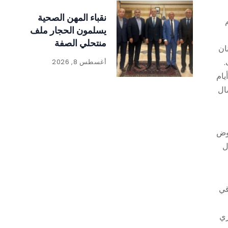
نقباء المهن الصحية
يسلمون الحجار ملف
منتحلي الصفة
ان
.
أغسطس 8, 2026
يام
ال
هوض
ل
قي
ري