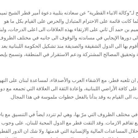
”وكالة الانباء القطرية” عن سعادته بتلبية دعوة أمير قطر الشيخ تميم
ما كانت قائمة على الاحترام المتبادل والحرص على القيام بكل ما هو
 بن حمد آل ثاني على الارتقاء بهذه العلاقات الى اعلى الدرجات، ولبن
والى دورها الإيجابي في مساندته والوقوف الى جانبه في مختلف الظروف
أقوم بها الى الدول الشقيقة والصديقة منذ تشكيل الحكومة اللبنانية بعد أ
ئية وتحقيق المصالح المشتركة ودعم الاستقرار في المنطقة، وتسمح بإيص
 ان تلعبه قطر، مع الاشقاء العرب والأصدقاء، لمساعدة لبنان على الن
كافة الأراضي اللبنانية، وإعادة الثقة الى العلاقة التي تجمعه مع دو
 الى القيام به وقد بدأنا بالفعل خطوات ملموسة في هذا المجال.
ي مختلف الظروف التي مرّ بها، وهي لم تتردد ايضاً في التنسيق مع با
ع تفاقم الازمات. وقد التقت قطر مع الدول المحبة للبنان، على وجوب
ال المساعدات المالية والإنسانية التي قدمتها. ولا شك ان الدور القط