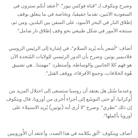
وصرح ويتكوف لـ “قناة فوكس نيوز”: “أعتقد أنكم سترون في
السعودية الاثنين، تقدما حقيقيا، وبخاصة في ما يتعلق بوقف
إطلاق النار في البحر الأسود، على السفن بين البلدين. ومن ثم،
ستتجه الأمور في شكل طبيعي نحو وقف إطلاق نار شامل”.
أضاف: “أشعر بأنه يُريد السلام”، في إشارة إلى الرئيس الروسي
فلاديمير بوتين. وصرح بأن الدور الرئيسي للولايات المُتحدة الآن
هو فهم كلا الجانبين والوساطة. وأستطرد: “مهمتنا… هي تضييق
هُوة الخلافات، وجمع الأفرقاء، ووقف القتل”.
وعندما سُئل هل يعتقد أن روسيا ستسعى إلى احتلال المزيد من
أُوكرانيا، أو حتى التوسُع إلى أجزاء أُخرى من أوروبا، قال ويتكوف
إن ذلك “نظري”. وصرح “لا أرى أنه (بوتين) يُريد الاستيلاء على
أوروبا بأكملها”.
أضاف ويتكوف: “أثق بكلامه في هذا الصدد، وأعتقد أن الأُوروبيين