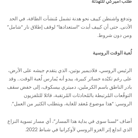
طلب أميركي للتهدئة
وتدفع واشنطن كييف نحو هدنة تشمل مُنشآت الطاقة، في الحد
الأدنى. حتى أن كييف أبدت “استعدادها” لوقف إطلاق نار “شامل”
ومن دون شروط.
لُعبة الوقت الروسية
الرئيس الروسي، فلاديمير بوتين، الذي يتقدم جيشه على الأرض،
على رغم تكبُده خسائر كبيرة، يبدو أنه يُمارس لُعبة الوقت… وقد
بادر الناطق باسم الكرملين، دميتري بيسكوف، إلى خفض سقف
التوقُعات المُرتبطة بالمُحادثات المُرتقبة، قائلا للتلفزيون
الروسي: “هذا موضوع مُعقد للغاية، ويتطلب الكثير من العمل”.
أضاف “لسنا سوى في بداية هذا المسار”، أي مسار تسوية النزاع
الذي اندلع إثر الغزو الروسي لأوكرانيا في شباط 2022.