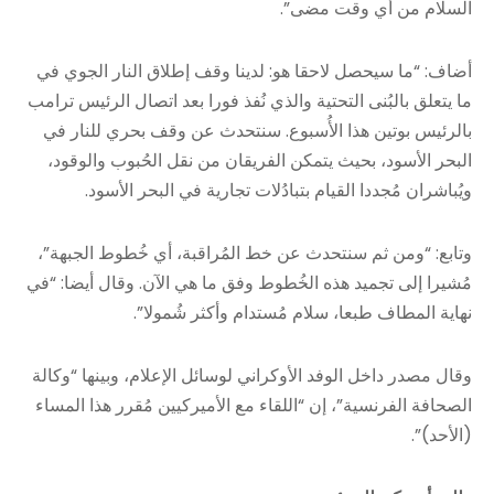
السلام من أي وقت مضى”.
أضاف: “ما سيحصل لاحقا هو: لدينا وقف إطلاق النار الجوي في
ما يتعلق بالبُنى التحتية والذي نُفذ فورا بعد اتصال الرئيس ترامب
بالرئيس بوتين هذا الأُسبوع. سنتحدث عن وقف بحري للنار في
البحر الأسود، بحيث يتمكن الفريقان من نقل الحُبوب والوقود،
ويُباشران مُجددا القيام بتبادُلات تجارية في البحر الأسود.
وتابع: “ومن ثم سنتحدث عن خط المُراقبة، أي خُطوط الجبهة”،
مُشيرا إلى تجميد هذه الخُطوط وفق ما هي الآن. وقال أيضا: “في
نهاية المطاف طبعا، سلام مُستدام وأكثر شُمولا”.
وقال مصدر داخل الوفد الأوكراني لوسائل الإعلام، وبينها “وكالة
الصحافة الفرنسية”، إن “اللقاء مع الأميركيين مُقرر هذا المساء
(الأحد)”.