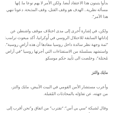
بدأوا يتبنون هذا الاعتقاد أيضا. ولكن الأمر لا يهم نوعا ما. إنها
مسألة نظرية… الهدف هو وقف القتل، وقف المذبحة. دعونا ننهي
هذا الأمر”.
ولكن، في إشارة أُخرى إلى مدى اختلاف موقف واشنطن عن
إداناتها السابقة للاحتلال الروسي في أُوكرانيا، أكد مبعوث ترامب:
“ثمة وجهة نظر سائدة داخل روسيا مفادها أن هذه أراضٍ روسية”.
واستشهد بسلسلة من الاستفتاءات التي أجرتها روسيا “في أراض
مُحتلة”، وخلصت الى تأييد حكم موسكو.
مايك والتز
وأعرب مستشار الأمن القومي في البيت الأبيض، مايك والتز،
من جهته، عن تفاؤله بالمحادثات المُقبلة.
وقال لشبكة “سي بي أس”: “نقترب” من اتفاق و”نحن أقرب إلى