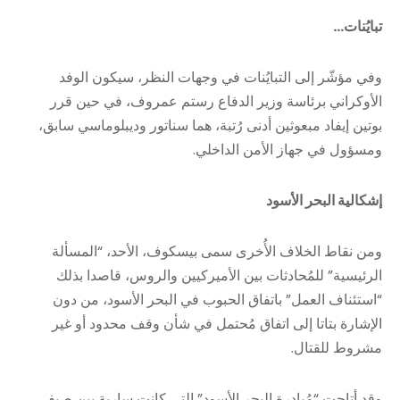
تبايُنات…
وفي مؤشّر إلى التبايُنات في وجهات النظر، سيكون الوفد
الأوكراني برئاسة وزير الدفاع رستم عمروف، في حين قرر
بوتين إيفاد مبعوثين أدنى رُتبة، هما سناتور وديبلوماسي سابق،
ومسؤول في جهاز الأمن الداخلي.
إشكالية البحر الأسود
ومن نقاط الخلاف الأُخرى سمى بيسكوف، الأحد، “المسألة
الرئيسية” للمُحادثات بين الأميركيين والروس، قاصدا بذلك
“استئناف العمل” باتفاق الحبوب في البحر الأسود، من دون
الإشارة بتاتا إلى اتفاق مُحتمل في شأن وقف محدود أو غير
مشروط للقتال.
وقد أتاحت “مُبادرة البحر الأسود” التي كانت سارية بين صيفي