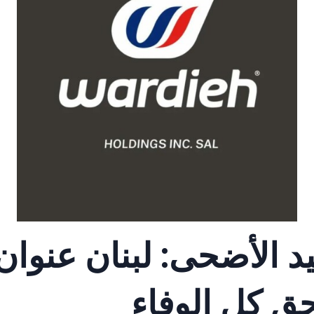
د الأضحى: لبنان عنوان
ق كل الوفاء