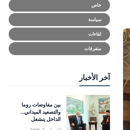
خاص
سياسة
لقاءات
متفرقات
آخر الأخبار
بين مفاوضات روما
والتصعيد الميداني…
الداخل ينشغل
بالإصلاحات
أغسطس 7, 2026