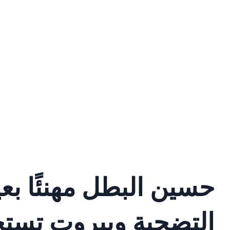
حسين البطل مهنئًا بعي
التضحية وبيروت تستح