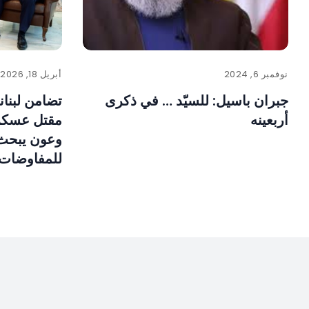
نوفمبر 6, 2024
أبريل 18, 2026
جبران باسيل: للسيّد … في ذكرى
تضامن لبنا
أربعينه
مقتل عسكر
وعون يبحث 
للمفاوضات