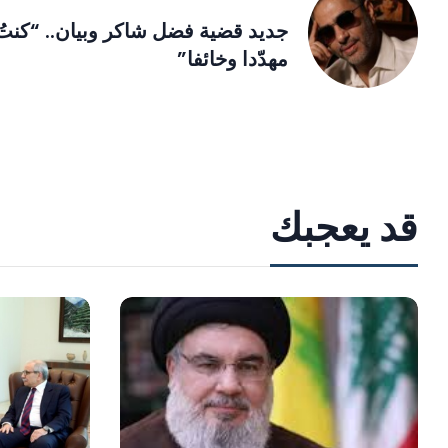
جديد قضية فضل شاكر وبيان.. “كنتُ
مهدّدا وخائفا”
قد يعجبك