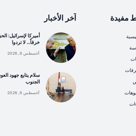
ط مفيدة
آخر الأخبار
أميركا لإسرائيل: ال
يسية
خرقاً… لا تردوا
سة
أغسطس 6, 2026
ات
رقات
سلام يتابع جهود العو
ص
الجنوب
يوهات
أغسطس 6, 2026
ات