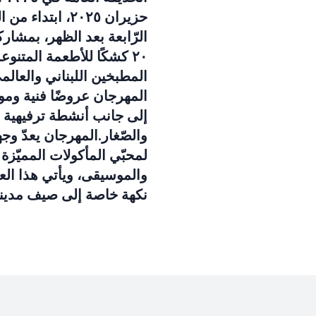
حزيران ٢٠٢٥، ابتداء 
الرّابعة بعد الظهر، بمشار
٢٠ كشكًا للأطعمة المتنوع
المطبخين اللبناني والعالم
المهرجان عروضًا فنية ومو
إلى جانب أنشطة ترفيهية ل
والصّغار.المهرجان يعدّ وج
لمحبّي المأكولات المميّزة
والموسيقى، ويأتي هذا الع
نكهة خاصة إلى صيف مدينة