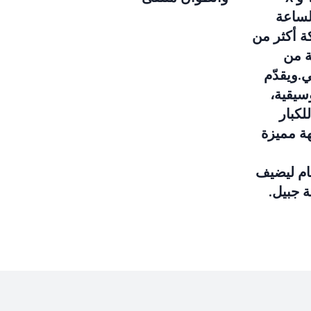
من الساعة
كة أكثر من
ة من
ي.ويقدّم
سيقية،
لكبار
هة مميزة
ام ليضيف
 جبيل.