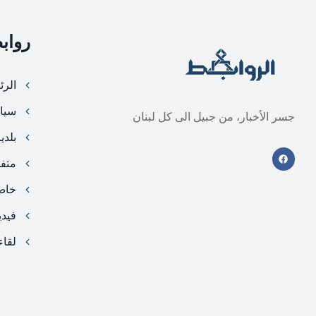
رواب
الرئ
سيا
جسر الأخبار، من جبيل الى كل لبنان
بلدي
متف
خا
فيد
لقاء