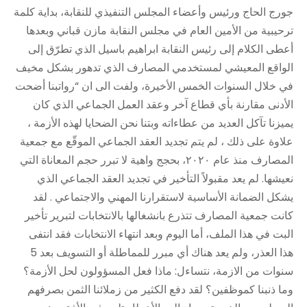
جورج الحاج ورئيس وأعضاء المجلس التنفيذي للنقابة، بداية كلمة
ترحيبية من الأمين العام في مجلس النقابة مازن قباني وبعدها
أعطى الكلام إلى رئيس النقابة ابراهيم باسيل الذي تطرّق إلى
الواقع المعيشي لمستخدمي المصارف الذي تدهور بشكل مخيف
في خلال السنوات الخمس الأخيرة، ولفت الى ان “رواتبنا أضحت
الأدنى مقارنة بأي قطاع آخر وعقد العمل الجماعي الذي كان
يميزنا تآكل العديد من عطاءاته وبتنا نحن الضحايا لهذه الأزمة ،
علاوة على ذلك ، لم يتم تجديد العقد الجماعي الموقّع مع جمعية
المصارف منذ عام ٢٠٢٠، بحجج واهية لا تبرر حجم المعاناة التي
نعيشها. لم يعد مقبولاً التأخير في تجديد العقد الجماعي الذي
يشكل الضمانة الأساسية لاستقرارنا المهني والاجتماعي . لقد
كانت جمعية المصارف تتذرع بانشغالها بالانتخابات لتبرير تأخير
البت في هذا الملف، أما اليوم وبعد انتهاء الانتخابات فقد انتفى
هذا العذر، ولم يعد هناك أي مبرر للمماطلة أو التسويف بعد 5
سنوات من الازمة، نتساءل: ماذا فعل المسؤولون لحل الأزمة؟
وما ذنبنا كموظفين؟ لقد دفع الكثير من زملائنا الثمن بصرفهم