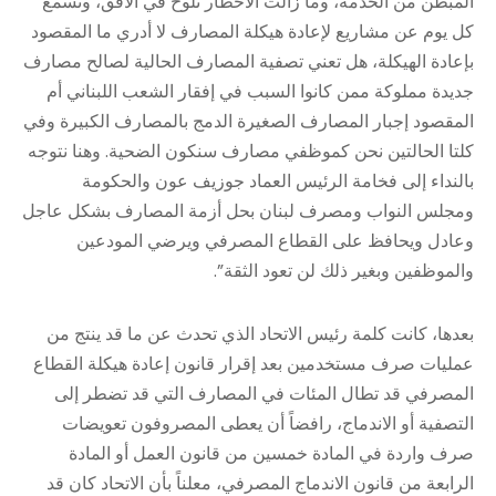
المبطن من الخدمة، وما زالت الأخطار تلوح في الأفق، ونسمع
كل يوم عن مشاريع لإعادة هيكلة المصارف لا أدري ما المقصود
بإعادة الهيكلة، هل تعني تصفية المصارف الحالية لصالح مصارف
جديدة مملوكة ممن كانوا السبب في إفقار الشعب اللبناني أم
المقصود إجبار المصارف الصغيرة الدمج بالمصارف الكبيرة وفي
كلتا الحالتين نحن كموظفي مصارف سنكون الضحية. وهنا نتوجه
بالنداء إلى فخامة الرئيس العماد جوزيف عون والحكومة
ومجلس النواب ومصرف لبنان بحل أزمة المصارف بشكل عاجل
وعادل ويحافظ على القطاع المصرفي ويرضي المودعين
والموظفين وبغير ذلك لن تعود الثقة”.
بعدها، كانت كلمة رئيس الاتحاد الذي تحدث عن ما قد ينتج من
عمليات صرف مستخدمين بعد إقرار قانون إعادة هيكلة القطاع
المصرفي قد تطال المئات في المصارف التي قد تضطر إلى
التصفية أو الاندماج، رافضاً أن يعطى المصروفون تعويضات
صرف واردة في المادة خمسين من قانون العمل أو المادة
الرابعة من قانون الاندماج المصرفي، معلناً بأن الاتحاد كان قد