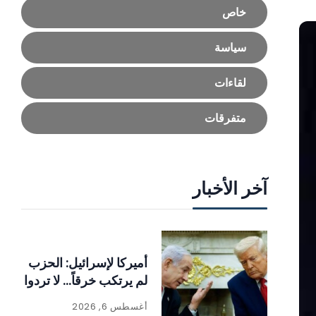
خاص
سياسة
لقاءات
متفرقات
آخر الأخبار
أميركا لإسرائيل: الحزب
لم يرتكب خرقاً… لا تردوا
أغسطس 6, 2026