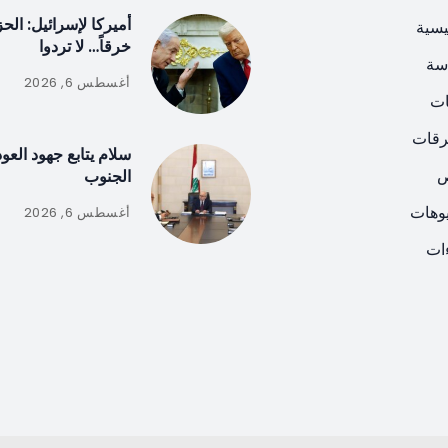
أميركا لإسرائيل: ال
يسية
خرقاً… لا تردوا
سة
أغسطس 6, 2026
ات
رقات
سلام يتابع جهود العو
ص
الجنوب
يوهات
أغسطس 6, 2026
ات