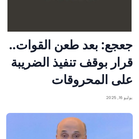
جعجع: بعد طعن القوات..
قرار بوقف تنفيذ الضريبة
على المحروقات
يوليو 16, 2025