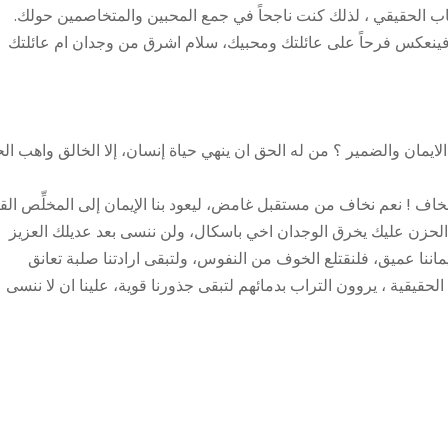
عاب الحقيقي ، لذلك كنت ناجحاً في جمع المحبين والمتخاصمين حولك.
فينعكس فرحاً على عائلتك ومحبيك، سلام اشرق من وجدان ام عائلتك
يمان والضمير ؟ من له الحق ان ينهي حياة إنسان، إلا الخالق واهب الح
خاف ! نعم نخاف من مستقبل غامض، ليعود بنا الإيمان إلى المخلِّص القا
الحزن عليك يخرق الوجدان اخي باسكال، ولن ننسى بعد عديلك العزيز
ننا عميق، فلنقتلع الخوف من النفوس، ولتبقى ارادتنا صلبة تعانق
حقيقية ، يروون التراب بدمائهم لتبقى جذورنا قوية، علينا ان لا ننسى