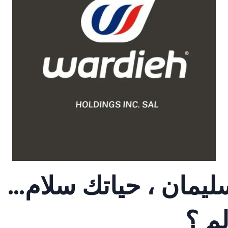
ليمان ، حياتك سلام…
لم ؟