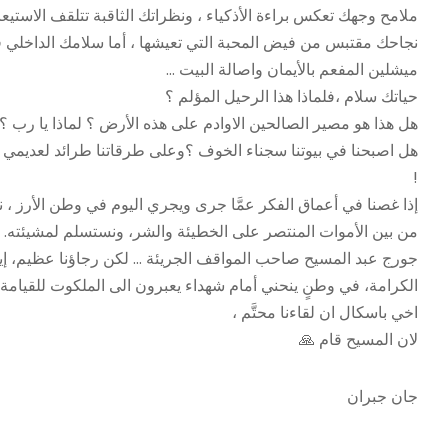
ملامح وجهك تعكس براءة الأذكياء ، ونظراتك الثاقبة تتلقف الاستي
نجاحك مقتبس من فيض المحبة التي تعيشها ، أما سلامك الداخلي 
ميشلين المفعم بالأيمان واصالة البيت …
حياتك سلام ،فلماذا هذا الرحيل المؤلم ؟
هل هذا هو مصير الصالحين الاوادم على هذه الأرض ؟ لماذا يا رب ؟
هل اصبحنا في بيوتنا سجناء الخوف ؟وعلى طرقاتنا طرائد لعديمي الا
!
إذا غصنا في أعماق الفكر عمَّا جرى ويجري اليوم في وطن الأرز ، ن
من بين الأموات المنتصر على الخطيئة والشر، ونستسلم لمشيئته. 
جورج عبد المسيح صاحب المواقف الجريئة … لكن رجاؤنا عظيم، إيما
الكرامة، في وطنٍ ينحني أمام شهداء يعبرون الى الملكوت للقيامة ال
اخي باسكال ان لقاءنا محتَّم ،
لان المسيح قام 🙏
جان جبران