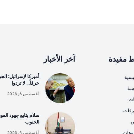
ط مفيدة
آخر الأخبار
أميركا لإسرائيل: ال
يسية
خرقاً… لا تردوا
سة
أغسطس 6, 2026
ات
رقات
سلام يتابع جهود العو
ص
الجنوب
يوهات
أغسطس 6, 2026