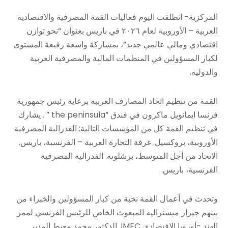
المركزية- انطلقت اليوم فعاليات القمة المصرفية والاقتصادية
العربية – الأوروبية لعام ٢٠٢٦ في باريس بعنوان “نحو توازن
اقتصادي ومالي عالمي جديد”، بمشاركة واسعة رفيعة المستوى
لكبار المسؤولين في المنظمات المالية والمصرفية العربية
والدولية.
القمة من تنظيم اتحاد المصارف العربية برعاية رئيس جمهورية
فرنسا ايمانويل ماكرون في فندق “the peninsula ” . يشارك
في تنظيم القمة كل من المؤسسات التالية: الفدرالية المصرفية
الأوروبية، بروكسيل. غرفة التجارة العربية – الفرنسية، باريس.
الاتحاد من أجل المتوسط، برشلونة. الفدرالية المصرفية
الفرنسية، باريس.
وتحدث في أعمال القمة نخبة من كبار المسؤولين والخبراء من
بينهم جيرار ميستراليه المبعوث الخاص للرئيس الفرنسي لممر
الهند -أوروبا الاقتصادي IMEC. الدكتور محمد معيط المدير