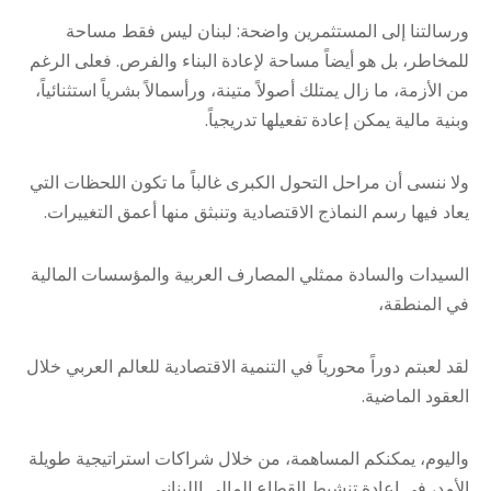
ورسالتنا إلى المستثمرين واضحة: لبنان ليس فقط مساحة
للمخاطر، بل هو أيضاً مساحة لإعادة البناء والفرص. فعلى الرغم
من الأزمة، ما زال يمتلك أصولاً متينة، ورأسمالاً بشرياً استثنائياً،
وبنية مالية يمكن إعادة تفعيلها تدريجياً.
ولا ننسى أن مراحل التحول الكبرى غالباً ما تكون اللحظات التي
يعاد فيها رسم النماذج الاقتصادية وتنبثق منها أعمق التغييرات.
السيدات والسادة ممثلي المصارف العربية والمؤسسات المالية
في المنطقة،
لقد لعبتم دوراً محورياً في التنمية الاقتصادية للعالم العربي خلال
العقود الماضية.
واليوم، يمكنكم المساهمة، من خلال شراكات استراتيجية طويلة
الأمد، في إعادة تنشيط القطاع المالي اللبناني.