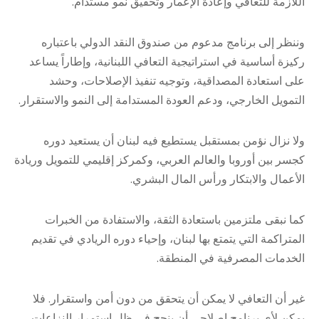
اللازمة للتعافي وإعادة الإعمار وتحقيق نمو مستدام.
وننظر إلى برنامج مدعوم من صندوق النقد الدولي باعتباره
ركيزة أساسية في استراتيجية التعافي اللبنانية، وإطاراً يساعد
على استعادة المصداقية، وتوجيه تنفيذ الإصلاحات، وحشد
التمويل الخارجي، ودعم العودة المستدامة إلى النمو والاستقرار.
ولا نزال نؤمن بمستقبل يستطيع فيه لبنان أن يستعيد دوره
كجسر بين أوروبا والعالم العربي، وكمركز إقليمي للتمويل وريادة
الأعمال والابتكار ورأس المال البشري.
كما نبقى ملتزمين باستعادة الثقة، والاستفادة من الخبرات
المتراكمة التي يتمتع بها لبنان، وإحياء دوره الريادي في تقديم
الخدمات المصرفية في المنطقة.
غير أن التعافي لا يمكن أن يتحقق من دون أمن واستقرار. فلا
يمكن لأي برنامج إصلاحي أن ينجح في ظل استمرار النزاعات