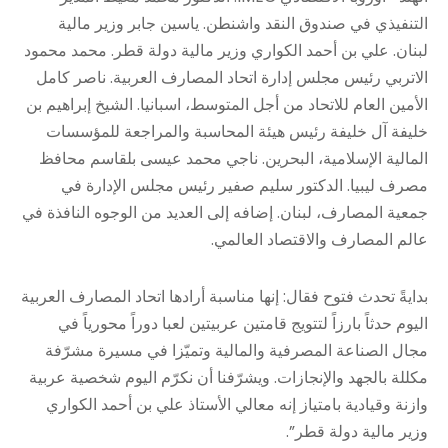
التنفيذي في صندوق النقد واشنطن. ياسين جابر وزير مالية
لبنان. علي بن أحمد الكواري وزير مالية دولة قطر. محمد محمود
الاتربي رئيس مجلس إدارة اتحاد المصارف العربية. ناصر كامل
الأمين العام للاتحاد من أجل المتوسط، اسبانيا. الشيخ إبراهيم بن
خليفة آل خليفة رئيس هيئة المحاسبة والمراجعة للمؤسسات
المالية الإسلامية، البحرين. ناجي محمد عيسى بلقاسم محافظ
مصرف ليبيا. الدكتور سليم صفير رئيس مجلس الإدارة في
جمعية المصارف، لبنان. إضافه إلى العديد من الوجوه النافذة في
عالم المصارف والاقتصاد العالمي.
بدايةً تحدث فتوح فقال: إنها مناسبة أرادها اتحاد المصارف العربية
اليوم حدثاً بارزاً لتتويج قامتين عربيتين لعبا دوراً محورياً في
مجال الصناعة المصرفية والمالية وتميّزا في مسيرة مشرّفة
مكللة بالجهد والإنجازات. ويشرّفنا أن نكرّم اليوم شخصية عربية
وازنة وقيادية بامتياز إنه معالي الأستاذ علي بن أحمد الكواري
وزير مالية دولة قطر”.