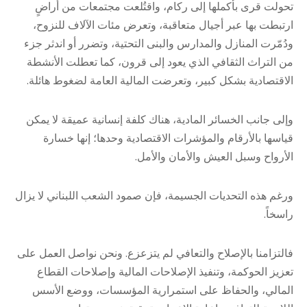
تحولت قرى بأكملها إلى ركام، واقتُلعت مجتمعات من أراضٍ
ارتبطت بها عبر أجيال متعاقبة، وتعرض مئات الآلاف للنزوح،
ودُمّرت المنازل والمدارس والبنى التحتية، وتضرر أو اندثر جزء
من التراث الثقافي الذي يعود إلى قرون، كما تعطلت الأنشطة
الاقتصادية بشكل كبير، وتعرضت المالية العامة لضغوط هائلة.
وإلى جانب الخسائر المادية، هناك كلفة إنسانية عميقة لا يمكن
قياسها بالأرقام والمؤشرات الاقتصادية وحدها؛ إنها خسارة
الأرواح وسبل العيش والأمان والأمل.
ورغم هذه التحديات الجسيمة، فإن صمود الشعب اللبناني لا يزال
راسخاً.
فالتزامنا بالإصلاح والتعافي لم يتزعزع. ونحن نواصل العمل على
تعزيز الحوكمة، وتنفيذ الإصلاحات المالية وإصلاحات القطاع
المالي، والحفاظ على استمرارية المؤسسات، ووضع الأسس