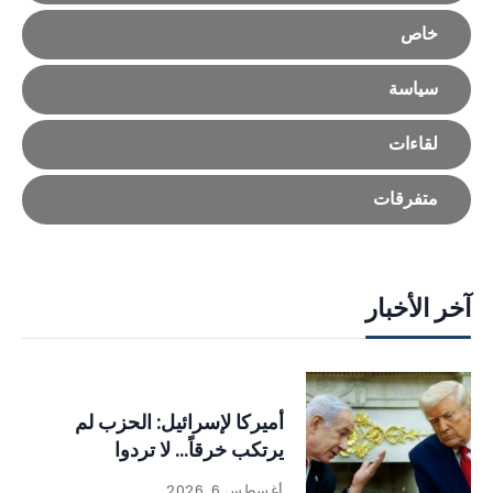
خاص
سياسة
لقاءات
متفرقات
آخر الأخبار
أميركا لإسرائيل: الحزب لم
يرتكب خرقاً… لا تردوا
أغسطس 6, 2026