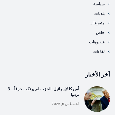
سياسة
بلديات
متفرقات
خاص
فيديوهات
لقاءات
آخر الأخبار
أميركا لإسرائيل: الحزب لم يرتكب خرقاً… لا
تردوا
أغسطس 6, 2026