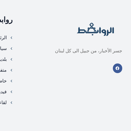
رواب
الرئ
سيا
جسر الأخبار، من جبيل الى كل لبنان
بلدي
متف
خا
فيد
لقاء