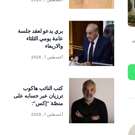
بري يدعو لعقد جلسة
عامة يومي الثلثاء
ي
والاربعاء
أغسطس 7, 2026
كتب النائب هاكوب
ترزيان عبر حسابه على
منصّة “إكس”:
أغسطس 7, 2026