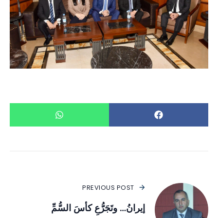
PREVIOUS POST
إيرانُ… وتَجَرُّعِ كأسَ السُّمِّ