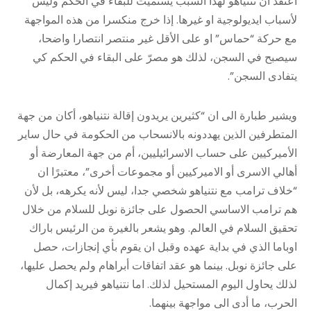
اعتقد ان نتنياهو لهذا السبب يستميت للبقاء في الحكم وليس
لأسباب ايديولوجية او غيرها. إذا خرج منكسرا من هذه المواجهة
مع حركة “حماس” او على الأقل غير منتصر انتصارا واضحا،
سيصبح في السجن، لذلك هو مصرّ على البقاء في الحكم كي
يتفادى السجن”.
ويشير طبارة الى ان “كثيرين يريدون إقالة نتنياهو، أكان من جهة
المتطرفين الذين يهددونه بالانسحاب من الحكومة في حال ساير
الأميركيين على حساب الاسرائيليين، أم من جهة المعارضة أو
أهالي الاسرى أو الاميركيين أو مجموعات أخرى”، معتبرًا ان
“خلاف ترامب مع نتنياهو شخصي جدا، ليس لأنه يكرهه، بل لأن
هم ترامب الاساسي الحصول على جائزة نوبل للسلام من خلال
تحقيق السلام في العالم. وهو يشعر بالغيرة من الرئيس باراك
اوباما الذي في بداية عهده وقبل ان يقوم بأي إنجازات، حصل
على جائزة نوبل. بينما هو عقد اتفاقات أبراهام ولم يحصل عليها،
لذلك يحاول اليوم المستحيل لذلك. اما نتنياهو فيريد إكمال
الحرب، ما أدى الى مواجهة بينهما.