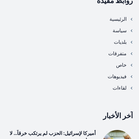
روابط مفيدة
الرئيسية
سياسة
بلديات
متفرقات
خاص
فيديوهات
لقاءات
آخر الأخبار
أميركا لإسرائيل: الحزب لم يرتكب خرقاً… لا