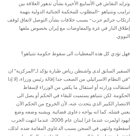
وتزايد النقاش في الأسابيع الأخيرة بشأن تدهور العلاقة بين
ترامب ونتنياهو -المطلوب للمحكمة الجنائية الدولية بتهمة
ارتكاب جرائم حرب- بسبب خلافات بشأن التوصل لاتفاق لوقف
إطلاق النار في غزة والمفاوضات مع إيران بخصوص ملفها
النووي.
فهل تؤدي كل هذه المعطيات الى سقوط حكومة نتنياهو؟
السفير السابق لدى واشنطن رياض طبارة يؤكد لـ”المركزية” ان
“في النظام الاسرائيلي من الصعب جدا إقالة رئيس وزراء، إلا إذا
استقالت وزارته أو استقال ما يكفي من الوزراء لإسقاط
الحكومة. لكن نتنياهو يستميت للبقاء في الحكم أو يصل الى
الانتصار الكبير الذي يتحدث عنه، لأن الخروج من الحكم الآن
يعني فشله. كما انه يواجه دعاوى قضائية. ويشبه وضعه وضع
ايهود اولمرت عندما غزا لبنان عام 2006، عندما انتهت الحرب
أسقطوه وانتهى في السجن بسبب الدعاوى المقامة ضده. لذلك،