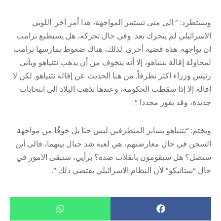
ويستطرد: ” الى متى تستمر المواجهة، هذا أمر آخر. اللوبي
الاسرائيلي لم يتحرك بعد. وفي حال تحركه، هل يستطيع ترامب
ان يواجهه. هذه قضية أخرى. لذلك، هناك ضغوط يمارسها ترامب
لمحاولة إقالة نتنياهو، إلا أنه يتخوف من أن يذهب نتنياهو ويأتي
رئيس وزراء اكثر تطرفاً. من هنا الحديث عن إقالة نتنياهو. لكن لا
إقالة إلا إذا سقطت الحكومة، وعندها تذهب البلاد الى انتخابات
جديدة، وقد يفوز مجددا “.
ويختم: “نتنياهو يساير المتطرفين ليس حبًا بل خوفًا من مواجهة
السجن في حال معارضتهم، هي لعبة شد حبال بينهما، فالى أين
ستصل؟ هل سيقومون بانقلاب ضده؟ برأيي، ستبقى الامور في
حال “ستاتيكو” لأن النظام الاسرائيلي يقتضي ذلك “.