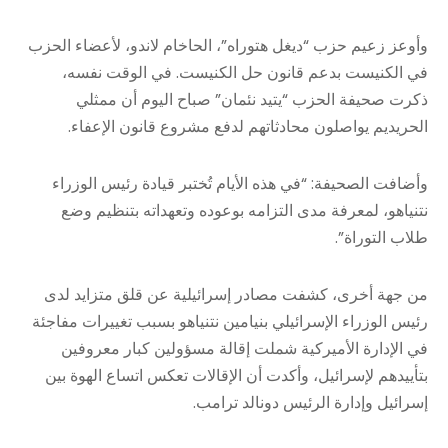
وأوعز زعيم حزب “ديغل هتوراه”، الحاخام لاندو، لأعضاء الحزب
في الكنيست بدعم قانون حل الكنيست. في الوقت نفسه،
ذكرت صحيفة الحزب “يتيد نئمان” صباح اليوم أن ممثلي
الحريديم يواصلون محادثاتهم لدفع مشروع قانون الإعفاء.
وأضافت الصحيفة: “في هذه الأيام تُختبر قيادة رئيس الوزراء
نتنياهو، لمعرفة مدى التزامه بوعوده وتعهداته بتنظيم وضع
طلاب التوراة”.
من جهة أخرى، كشفت مصادر إسرائيلية عن قلق متزايد لدى
رئيس الوزراء الإسرائيلي بنيامين نتنياهو بسبب تغييرات مفاجئة
في الإدارة الأميركية شملت إقالة مسؤولين كبار معروفين
بتأييدهم لإسرائيل، وأكدت أن الإقالات تعكس اتساع الهوة بين
إسرائيل وإدارة الرئيس دونالد ترامب.