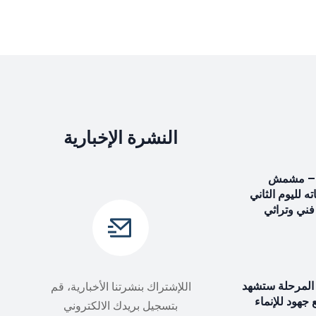
النشرة الإخبارية
د – مشمش
اته لليوم الثاني
 فني وتراثي
المرحلة ستشهد
اللإشتراك بنشرتنا الأخبارية، قم
ع جهود للإنماء
بتسجيل بريدك الالكتروني