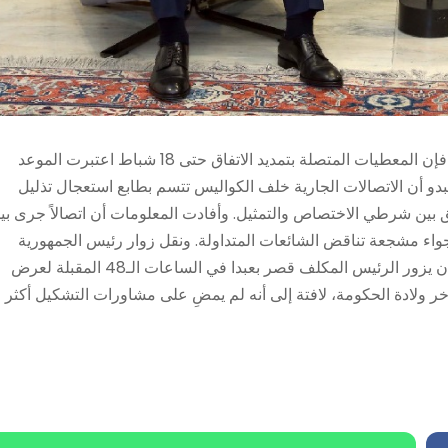
إذا كانت تطورات الجنوب برّدت نسبياً ملف تاليف الحكومة العتيدة فإن المعطيات المتصلة بتمديد الاتفاق حتى 18 شباط اعتبرت الموعد
دو أن الاتصالات الجارية خلف الكواليس تتسم بطابع استعجال تذليل
وفّق بين شرطي الاختصاص والتمثيل. وأفادت المعلومات أن اتصالاً جرى بي
ء مشجعة تناقض الشائعات المتداولة. ونقل زوار رئيس الجمهورية
لـ”النهار” تفاؤلهم بقرب ولادة الحكومة، وتوقعت مصادر لـ”النهار” أن يزور الرئيس المكلف قصر بعبدا في الساعات الـ48 المقبلة لعرض
خر ولادة الحكومة، لافتة إلى أنه لم يمضِ على مشاورات التشكيل أكثر 