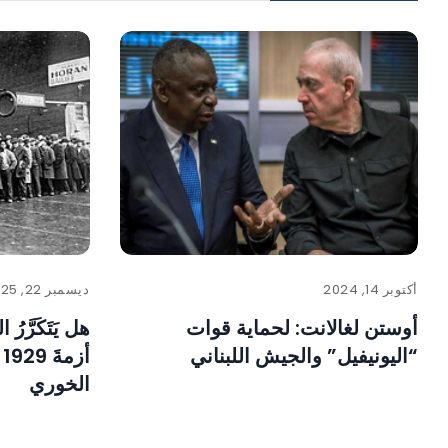
أكتوبر 14, 2024
ديسمبر 22, 2025
أوستن لغالانت: لحماية قوات
هل يَتَكَرَّرُ 
“اليونيفيل” والجيش اللبناني
أ
الخوري