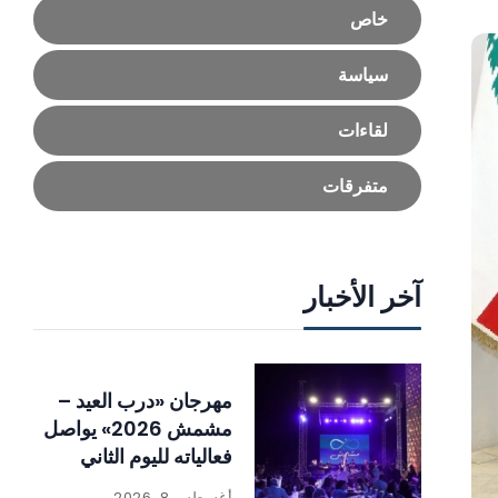
خاص
سياسة
لقاءات
متفرقات
آخر الأخبار
مهرجان «درب العيد –
مشمش 2026» يواصل
فعالياته لليوم الثاني
ويختتم اليوم ببرنامج فني
أغسطس 8, 2026