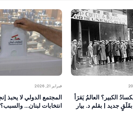
فبراير 21, 2026
الكسادُ الكبير؟ العالمُ يَقرَأُ
المجتمع الدولي لا يحبذ إنج
زمةَ 1929 بقَلَقٍ جديد | بقلم د. بيار
انتخابات لبنان… والسبب؟