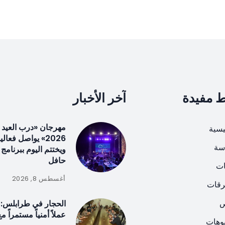
ط مفيدة
آخر الأخبار
مهرجان «درب العي
يسية
2026» يواصل فعالي
سة
ويختتم اليوم ببرنامج
حافل
ات
أغسطس 8, 2026
رقات
ص
الحجار في طرابلس: 
عملاً أمنياً مستمراً م
يوهات