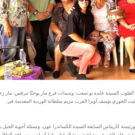
 القلوب السيدة عايدة بو صعب، وسيدات فرع مار يوحنّا مرقس، مار زخي
يت الخوري يوسف أوبرا العرب مريم سلطانة الوردية المقدسة في
رئيسة كاريتاس السابقة السيدة الكساندرا عون، وممثلة أخوية الحبل بل
ة شرفان الخوري، وصاحبة مونة المختار رانيا كيرلس ، ومرافق الطلاب