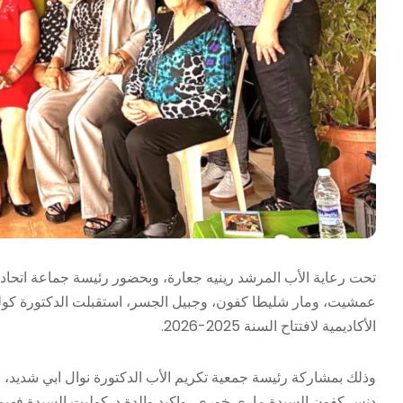
تحت رعاية الأب المرشد رينيه جعارة، وبحضور رئيسة جماعة اتحاد
عمشيت، ومار شليطا كفون، وجبيل الجسر، استقبلت الدكتورة كول
الأكاديمية لافتتاح السنة 2025-2026.
وذلك بمشاركة رئيسة جمعية تكريم الأب الدكتورة نوال ابي شديد، و
دنس كفون السيدة ماري خوري، واكيد والدة د. كوليت السيدة فهيم