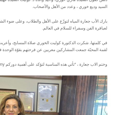
السيد وديع خوري ، وعدد من الأهل والأصحاب.
بارك الأب جعارة المياه لتوزّع على الأهل والطلاب، وعلى ضوء الشمو
لعباقرة الفن وسفراء للسلام في العالم.
في كلمتها، شكرت الدكتورة كوليت الخوري صلاة المسابح، وأعربت 
لقمة المحبّة جمعت المشاركين معربين عن فرحتهم بقوّة الوحدة ف
وختم الاب جعارة ، “تأتي هذه المناسبة لتؤكد على أهمية دوركم Colette Academy في بناء المجتمعات وتعزيز قيم السلام والمحبة.