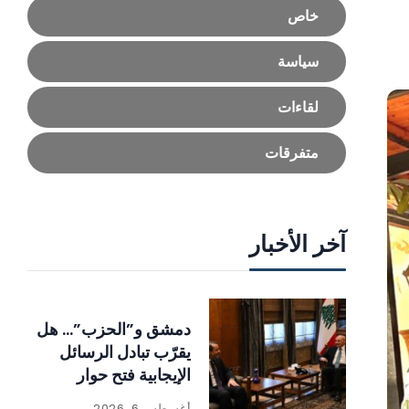
خاص
سياسة
لقاءات
متفرقات
آخر الأخبار
دمشق و”الحزب”… هل
يقرّب تبادل الرسائل
الإيجابية فتح حوار
مباشر؟
أغسطس 6, 2026