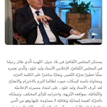
يستنكر المجلس الثّقافيّ في بلاد جبيل، التّهديد الّذي طال زميلنا
في المجلس الثّقافيّ، الإعلامي الأستاذ وليد عبّود، والّذي نعتبره
مسًّا خطيرًا بحرّيّة التّعبير، وتعدّيًا مباشرًا على الكلمة الحرّة،
ومحاولة يائسة لإسكات صوت لطالما التزم بالاحترام والانفتاح.
لقد عٌرف الأستاذ وليد عبّود ، على امتداد مسيرته الإعلاميّة
والثّقافيّة، بمواقفه النّزيهة، واحترامه للرّأي المختلف، وتمسّكه
بالحرّيّة كقيمة إنسانيّة وثقافيّة لا مساومة عليها.وهو من الّذين
حافظوا على التّوازن بين المهنيّة والجرأة، بين النّقد المسؤول