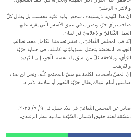
والالتزام الوطنيّ.
إنّ هذا التّهديد لا يستهدف شخص وليد عبّود فحسب، بل يطال كلّ
صاحب رأي حرّ، ويضرب في عمق الأسس الّتي يقوم عليها
العمل الثّقافيّ والإعلاميّ في لبنان.
إنّنا في المجلس الثّقافيّ، إذ نعتبر تضامننا الكامل معه، نطالب
الجهات المختصّة بتحمّل مسؤوليّاتها كاملة ، في حماية حرّيّة
الرّأي، وملاحقة كلّ من تسوّل له نفسه اللّجوء إلى التّهديد
والتّرهيب.
إنّ المسّ بأصحاب الكلمة هو مسّ بالمجتمع كلّه، ونحن لن نقف
صامتين أمام انتهاك يطال حرّيّة التّعبير أو سلامة الأفراد.
صادر عن المجلس الثّقافيّ في بلاد جبيل. في ٩/ ٩/ ٢٠٢٥.
منسّقة لجنة حقوق الإنسان. السّيّدة ساميه مطر الزغندي.