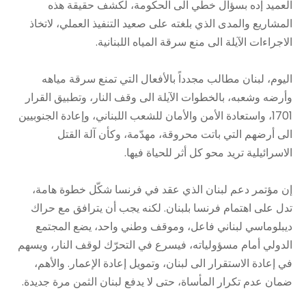
العميد إده بسؤال خطّي الى الحكومة، لكشف حقيقة هذه
المشاريع والمدى الذي بلغته على صعيد التنفيذ العملي، لاتخاذ
الاجراءات الآيلة الى منع سرقة المياه اللبنانية.
اليوم، لبنان مطالب مجدداً بالأفعال التي تمنع سرقة مياهه
وأرضه وشعبه، بالخطوات الآيلة الى وقف النار، وتطبيق القرار
1701، واستعادة الأمن والأمان للشعب اللبناني، وإعادة الجنوبيين
الى أرضهم التي باتت محروقة، مهدّمة، وكأن آلة القتل
الاسرائيلية تريد محو كل أثر للحياة فيها.
إن مؤتمر دعم لبنان الذي عقد في فرنسا شكّل خطوة هامة،
تدل على اهتمام فرنسا بلبنان. لكنه يجب أن يترافق مع حراك
ديبلوماسي لبناني فاعل، وموقف وطني واحد، يضع المجتمع
الدولي أمام مسؤولياته، فيسرع في التحرّك لوقف النار، ويسهم
في إعادة الاستقرار الى لبنان، وتمويل إعادة الإعمار. والأهم،
ضمان عدم تكرار المأساة، حتى لا يدفع لبنان الثمن مرة جديدة.