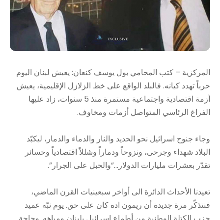
المركزية – كتب المحامي بول يوسف كنعان: يعيش لبنان اليوم
حرباً تهدد كيانه. فالبلد الواقع على خط الزلازل الإقليمية، يعيش
أزمة اقتصادية واجتماعية مستمرة منذ 5 سنوات، زاد عليها
الفراغ الرئاسي المتواصل أزمات ومخاوف.
وجاء جنوح اسرائيل نحو الحديد والنار والدماء والدمار، ليكبّد
البلاد شهداء وجرحى، ونزوحاً ودماراً وشللاً اقتصادياً وخسائر
تقدّر بعشرات مليارات الدولار…”والحبل على الجرار”.
تعيدنا الأحداث الدائرة الى أواخر سبعينيات القرن الماضي،
فنتذكّر مرة جديدة أن ريمون اده كان على حق. يوم نبّه عميد
حزب الكتلة الوطنية من أطماع اسرائيل بلبنان ومياهه. وحاجة