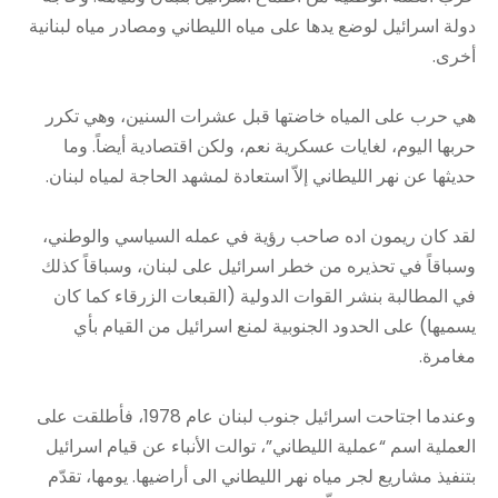
دولة اسرائيل لوضع يدها على مياه الليطاني ومصادر مياه لبنانية
أخرى.
هي حرب على المياه خاضتها قبل عشرات السنين، وهي تكرر
حربها اليوم، لغايات عسكرية نعم، ولكن اقتصادية أيضاً. وما
حديثها عن نهر الليطاني إلاّ استعادة لمشهد الحاجة لمياه لبنان.
لقد كان ريمون اده صاحب رؤية في عمله السياسي والوطني،
وسباقاً في تحذيره من خطر اسرائيل على لبنان، وسباقاً كذلك
في المطالبة بنشر القوات الدولية (القبعات الزرقاء كما كان
يسميها) على الحدود الجنوبية لمنع اسرائيل من القيام بأي
مغامرة.
وعندما اجتاحت اسرائيل جنوب لبنان عام 1978، فأطلقت على
العملية اسم “عملية الليطاني”، توالت الأنباء عن قيام اسرائيل
بتنفيذ مشاريع لجر مياه نهر الليطاني الى أراضيها. يومها، تقدّم