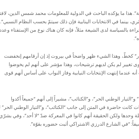
يابية”. هذا ما يؤكده الباحث في الدولية للمعلومات محمد شمس الدين، لافتاً
ثري، بينما في الانتخابات الينابية فإن ذلك سيتمّ بحسب النظام النسبي”. 
 قراءة بالسياسة لدى الشيعة مثلاً، فإنه كان هناك نوع من الإستفتاء وعدد
”.
هيار” كخطّ، وهذا الشيء ظهر واضحاً في بيروت إذ إن أرقامهم إنخفضت
م “كقوى تغيير لم يكن لديهم ترشيحات، وهذا مؤشر على أنهم لم يخوضوا
ب أنه عندما إنتهت الإنتخابات النيابية وفاز النواب على أساس أنهم قوى
لتيار الوطني الحر”، و”الكتائب”، مشيراً إلى أنهم “جميعاً أكدوا
ت كانت حاضرة في المتن إلى جانب “الكتائب”، و”التيار الوطني الحر” 
ة وحدها ولكن الحقيقة أنهم كانوا في المعركة ضدّ “لا أحد”، وفي بشرّي