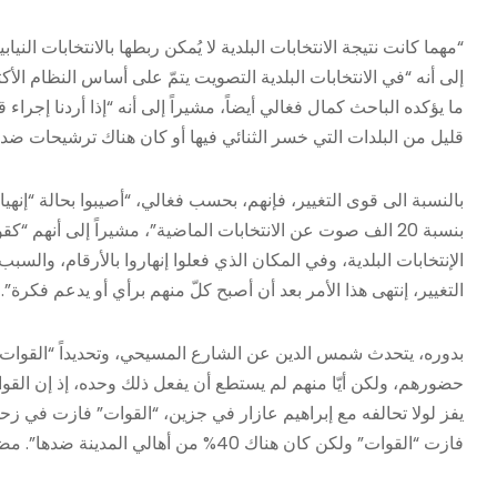
“مهما كانت نتيجة الانتخابات البلدية لا يُمكن ربطها بالانتخابات الن
إلى أنه “في الانتخابات البلدية التصويت يتمّ على أساس النظام الأك
ما يؤكده الباحث كمال فغالي أيضاً، مشيراً إلى أنه “إذا أردنا إجراء
قليل من البلدات التي خسر الثنائي فيها أو كان هناك ترشيحات ضده
بالنسبة الى قوى التغيير، فإنهم، بحسب فغالي، “أصيبوا بحالة “إن
بنسبة 20 الف صوت عن الانتخابات الماضية”، مشيراً إلى أنه
الإنتخابات البلدية، وفي المكان الذي فعلوا إنهاروا بالأرقام، والسب
التغيير، إنتهى هذا الأمر بعد أن أصبح كلّ منهم برأي أو يدعم فكرة”.
بدوره، يتحدث شمس الدين عن الشارع المسيحي، وتحديداً “القوات” و”ا
حضورهم، ولكن أيّا منهم لم يستطع أن يفعل ذلك وحده، إذ إن القوا
يفز لولا تحالفه مع إبراهيم عازار في جزين، “القوات” فازت في زحل
فازت “القوات” ولكن كان هناك 40% من أهالي المدينة ضدها”. مضيفاً: “في الشارع الدرزي الاشتراكي أثبت حضوره بقوّة”.