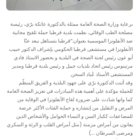
برعاية وزارة الصحة العامة ممثلة بالدكتورة عاتكة برّي، رئيسة
مصلحة الطب الوقائي، نظمت بلدية قرطبا حملة تلقيح مجانية
ضد الأنفلونزا الموسمية بعنوان:”قرطبا بتستاهل نبعد عنّا
الأنفلونزا في مستشفى قرطبا الحكومي بإشراف الدكتور حبيب
أبو عون رئيس لجنة الصحة في البلدية و بحضور الاستاذ فادي
مرتينوس رئيس اتحاد بلديات جبيل و رئيس بلدية قرطبا ومدير
المستشفى الأستاذ عُباد السخن.
وقد أثنت الدكتورة برّي على جهود البلدية و الفريق المنظّم
للحملة مؤكدة على أهمية هذه المبادرات في تعزيز الصحة العامة
كما وانها شدّدت على ضرورة لقاح الأنفلونزا في الوقاية من
المرض و التقليل من إنتشاره و حماية الفئات الأكثر عرضة
للمضاعفات ككبار السن و النساء الحوامل والأشخاص الذين
يعانون من أمراض مزمنة (مثل أمراض القلب و الرئة و السكري
ومرضى السرطان ….)