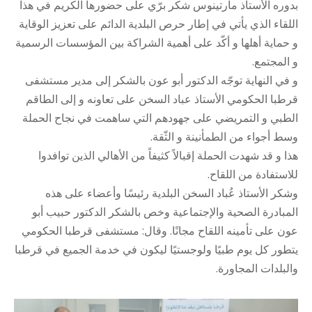
بدوره الأستاذ مارتينوس شكر برّي على حضورها الكريم في هذا
اللقاء الذي يأتي في إطار حرص البلدية الدائم على تعزيز الوقاية
و حماية أهلها و أكّد على أهمية الشراكة بين المؤسسات الرسمية
و المجتمع.
و في النهاية توجّه الدكتور أبو عون بالشكر إلى مدير مستشفى
قرطبا الحكومي الأستاذ عباد السخن على تعاونه و إلى الطاقم
الطبي و التمريضي على جهودهم التي ساهمت في نجاح الحملة
وسط أجواء من الطمأنينة و الثّقة.
هذا و قد شهدت الحملة إقبالاً كثيفاً من الأهالي الذين توافدوا
للاستفادة من اللقاح.
وشكر الأستاذ عُباد السخن البلدية رئيسًا وأعضاء على هذه
المبادرة الصحية والإجتماعية وخص بالشكر الدكتور حبيب أبو
عون على تأمينه اللقاح مجانًا. وقال: مستشفى قرطبا الحكومي
يتطور كل يوم طبيًا ولوجستيًا ليكون في خدمة الجميع في قرطبا
والبلدات المجاورة.