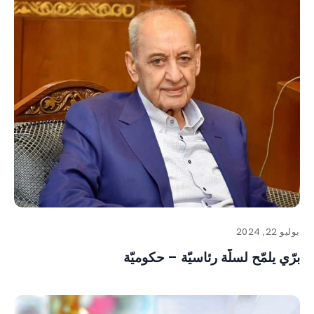
يوليو 22, 2024
برّي يلمّح لسلّة رئاسيّة – حكوميّة