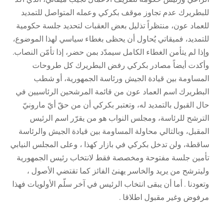
للبطريرك عدم تجاوز موقف بكركي وعمله المتواصل للتمديد
للعماد عون، منتظراً تذليل بعض العقبات لتحديد جلسة حكومية
للتمديد، فميقاتي يُحاول أن يحظى بغطاء سياسي لهذا الموضوع،
وإذا لم يتأمن الغطاء الكامل سيمدّد بمن حضر، إذا تأمّن النصاب.
وأكدت أيضاً مصادر بكركي رفض البطريرك كل طروحات
المساومة بين قيادة الجيش ورئاسة الجمهورية، أو شطب
البطريرك اسم العماد عون من قائمة المرشحين الرئاسيين في
حال القبول بالتمديد له، وتعتبر بكركي أن من حقّ أيّ مارونيّ
الترشح للرئاسة، ومجلس النواب هو من يقرّر اسم الرئيس
المقبل، وبالتالي محاولة المساومة بين قيادة الجيش والرئاسة
ساقطة، ولن تدخل بكركي في بازار كهذا ، وعلى المجلس النيابي
تأمين جلسة مفتوحة ومخصصة فقط لانتخاب رئيس الجمهورية
وليترشح من يريد والخاسر يهنئ الفائز كما تقتضي الأصول ،
وتعودنا . أما أن يبقى انتخاب الرئيس في آخر سلّم الأولويات فهذا
مرفوض وغير مقبول اطلاقا .