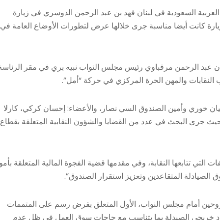
العربية السعودية في لبنان فهد بن عبد الرحمن الدوسري في زيارة
لزيارة كانت أيضا مناسبة جرى خلالها عرض لتطورات الأوضاع العامة في
بنان عبد الرحمن مرقباوي رئيس مجلس النواب نبيه بري في مقر الرئاسة
 النقابات والمهن الحرة المركزي في حركة “أمل”.
يان خوري وأمين الصندوق السي نصار، والأعضاء: إحسان كركي، كارلا
يث جرى البحث في عدد من القضايا والشؤون النقابية المتعلقة بقطاع
ت التي تتابعها النقابة، وفي مقدمها قضية الفجوة المالية المتعلقة بأمو
الصيادلة المتقاعدين وتعزيز استقرار الصندوق”.
وحين أمام مجلس النواب، الأول المتعلق بفرض رسم على المتممات
عداد خريجي الصيدلة بما يتناسب مع حاجات سوق العمل في ظل عدم