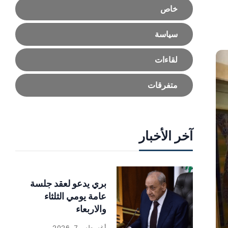
خاص
سياسة
لقاءات
متفرقات
آخر الأخبار
بري يدعو لعقد جلسة
عامة يومي الثلثاء
والاربعاء
أغسطس 7, 2026