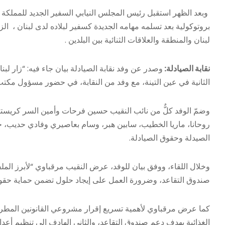
وبعد الظهر استقبل رئيس المجلس النيابي السفير الجديد للمملكة 
بروتوكولية بعد تسلمه مهامه الجديدة كسفير لبلاده لدى لبنان ، ا
لبنان والمنطقة والعلاقات الثنائية بين البلدين .
نقابة الصيادلة:
وصدر عن وفد نقابة الصيادلة بيان جاء فيه: “زار ل
الثانية في عين التينة، مع وفد من النقابة، في حضور مسؤول مكتب
وضمّ الوفد كلٌّ من نائب النقيب حسين فرحات وأمين السر كريست
روحانا، ماريا الخطيب، سابين هبر، وسام بعاصيري وفادي حديب، ح
الصيدلة وحقوق الصيادلة.
وخلال اللقاء، ووفق بيان للوفد، عرض النقيب مرقباوي “لأبرز الملفا
صندوق التقاعد، وضرورة العمل على إيجاد حلول تضمن حماية حقوق 
كما عرض مرقباوي لأهمية تسريع إقرار مشروعي القانونين المطر
الغذائية بهدف دعم صندوق التقاعد، والثاني الهادف إلى تنظيم أ