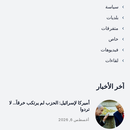
سياسة
بلديات
متفرقات
خاص
فيديوهات
لقاءات
آخر الأخبار
أميركا لإسرائيل: الحزب لم يرتكب خرقاً… لا
تردوا
أغسطس 6, 2026