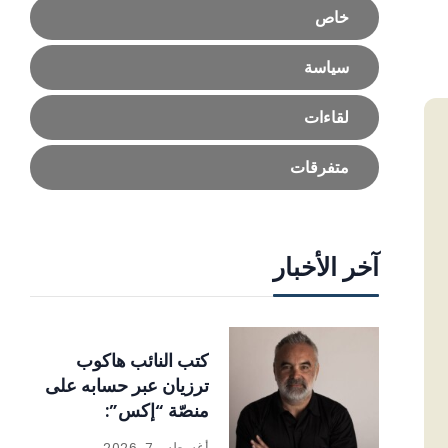
خاص
سياسة
لقاءات
متفرقات
آخر الأخبار
كتب النائب هاكوب
ترزيان عبر حسابه على
منصّة “إكس”:
أغسطس 7, 2026