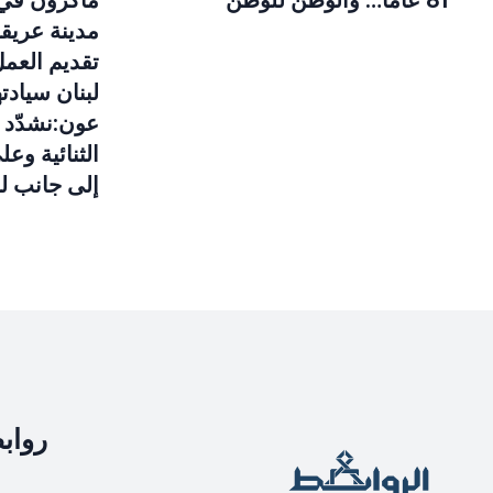
“81 عاماً… والوطن للوطن”
ماكرون في 
مدينة عريق
تقديم العمل
لبنان سياد
عون:نشدّد 
الثنائية وع
إلى جانب لب
رواب