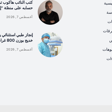
كتب النائب هاكوب تر
يسية
حسابه على منصّة “
سة
أغسطس 7, 2026
ات
رقات
إنجاز طبي استثنائي ي
ص
خديج بوزن 800 غرام!
يوهات
أغسطس 7, 2026
ات