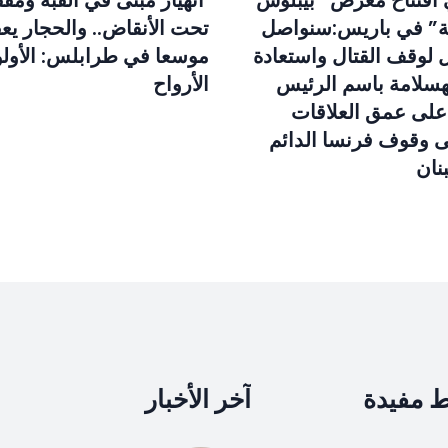
افتتاح معرض “بيبلوس
انهيار مبنى في القبة ومف
ة” في باريس:سنواصل
تحت الأنقاض.. والحجار يعق
 لوقف القتال واستعادة
موسعا في طرابلس: الأولوي
تهسلامة باسم الرئيس
الأرواح
على عمق العلاقات
لى وقوف فرنسا الدائم
نان
ط مفيدة
آخر الأخبار