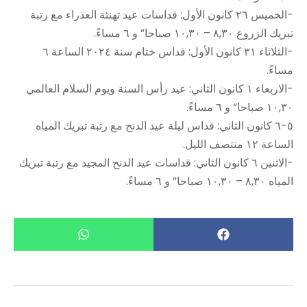
-الخميس ٢٦ كانون الأول: قداسات عيد تهنئة العذراء مع رتبة
تبريك الزروع ٨,٣٠ – ١٠,٣٠ صباحا” و ٦ مساءً.
-الثلاثاء ٣١ كانون الأول: قداس ختام سنة ٢٠٢٤ الساعة ٦
مساءً.
-الاربعاء ١ كانون الثاني: عيد رأس السنة ويوم السلام العالمي
١٠,٣٠ صباحا” و ٦ مساءً.
٥-٦ كانون الثاني: قداس ليلة عيد الدنح مع رتبة تبريك المياه
الساعة ١٢ منتصف الليل.
-الاثنين ٦ كانون الثاني: قداسات عيد الدنح المجيد مع رتبة تبريك
المياه ٨,٣٠ – ١٠,٣٠ صباحا” و ٦ مساءً.