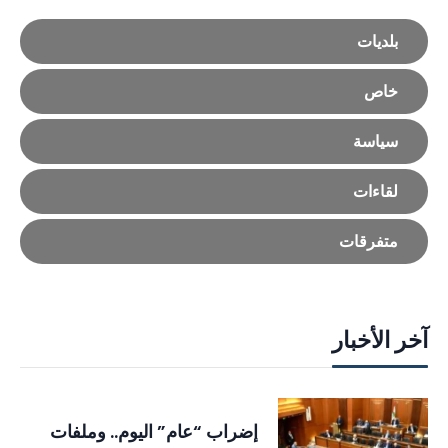
بلديات
خاص
سياسة
لقاءات
متفرقات
آخر الأخبار
إضراب “عام” اليوم.. وملفات