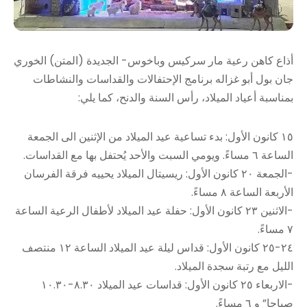
أذاع كاهن رعية مار سركيس وباخوس- الجديدة (المتن) الخوري
جان بول أبو غزاله برنامج الإحتفالات والقداسات والنشاطات
بمناسبة أعياد الميلاد، رأس السنة والدنح، كما يلي:
١٥ كانون الأول: بدء تساعية عيد الميلاد من الإثنين الى الجمعة
الساعة ٦ مساءً. ويومي السبت والأحد يُحتفل بها مع القداسات.
-الجمعة ٢٠ كانون الأول: ريسيتال الميلاد يحييه فرقة الفرسان
الأربعة الساعة ٨ مساءً.
-الاثنين ٢٣ كانون الأول: حفلة عيد الميلاد لأطفال الرعية الساعة
٧ مساءً.
٢٤-٢٥ كانون الأول: قداس ليلة عيد الميلاد الساعة ١٢ منتصف
الليل مع رتبة سجدة الميلاد.
-الاربعاء ٢٥ كانون الأول: قداسات عيد الميلاد ٨.٣٠-١٠.٣٠
صباحا” و ٦ مساءً.