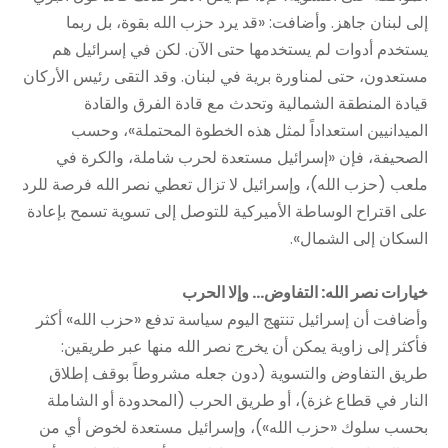
إلى لبنان جاهز. وأضافت: «قد يرد حزب الله بقوة، بل ربما
يستخدم أدوات لم يستخدمها حتى الآن. لكن في إسرائيل هم
مستعدون، حتى لمناورة برية في لبنان. وقد التقى رئيس الأركان
قيادة المنطقة الشمالية وتحدث مع قادة الفرق والقادة
الميدانيين استعداداً لمثل هذه الخطوة المحتملة»، وحسب
الصحيفة، فإن «إسرائيل مستعدة لحرب شاملة، والكرة في
ملعب (حزب الله)، وإسرائيل لا تزال تعطي نصر الله فرصة للرد
على اقتراح الوساطة الأميركية للتوصل إلى تسوية تسمح بإعادة
السكان إلى الشمال».
خيارات نصر الله: التفاوض… وإلا الحرب
وأضافت أن إسرائيل تنتهج اليوم سياسة تدفع «حزب الله» أكثر
فأكثر إلى زاوية يمكن أن يخرج نصر الله منها عبر طريقين:
طريق التفاوض والتسوية (دون جعله مشروطاً بوقف إطلاق
النار في قطاع غزة)، أو طريق الحرب (المحدودة أو الشاملة
بحسب سلوك «حزب الله»)، وإسرائيل مستعدة لخوض أي من