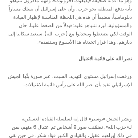
وهو ما أكدته صحيفة «يديعوت أحرونوت». واتهم ماكرون نتنياهو
بأنه يدفع المنطقة نحو حرب، وأن على إسرائيل أن تسلك مساراً
دبلوماسياً، مضيفاً أن هذه هي اللحظة المناسبة لإظهار القيادة
والمسؤولية، ليرد نتنياهو عليه: «بدلاً من الضغط علينا، حان
الوقت لكي تضغطوا وتتحدثوا مع (حزب الله). سنعيد سكاننا إلى
ديارهم، وهذا قرار اتخذناه هذا الأسبوع وسننفذه».
نصر الله على قائمة الاغتيال
ورفعت إسرائيل مستوى التهديد، السبت، عبر صورة بثّها الجيش
الإسرائيلي تفيد بأن نصر الله على رأس قائمة الاغتيالات.
ونشر الجيش «بوستر» قال إنه لسلسلة القيادة العسكرية
لـ«حزب الله»، تضمّنت صور 9 أشخاص تم اغتيال 6 منهم، بمن
في ذلك إبراهيم عقيل، والقيادي الكبير فؤاد شكر، في حين بقي