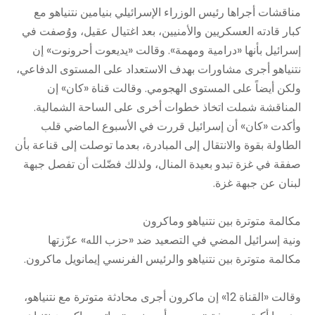
مناقشات أجراها رئيس الوزراء الإسرائيلي بنيامين نتنياهو مع
كبار قادته العسكريين والأمنيين، بعد اغتيال عقيل، ووُصفت في
إسرائيل بأنها «درامية ومهمة». وقالت «يديعوت أحرونوت» إن
نتنياهو أجرى مشاورات بهدف الاستعداد على المستوى الدفاعي،
ولكن أيضاً على المستوى الهجومي. وقالت قناة «كان» إن
المناقشة شملت اتخاذ خطوات أخرى على الساحة الشمالية.
وأكدت «كان» أن إسرائيل قررت في الأسبوع الماضي قلب
الطاولة بقوة والانتقال إلى المبادرة، بعدما توصلت إلى قناعة بأن
صفقة في غزة تبدو بعيدة المنال، ولذلك فضّلت أن تفصل جبهة
لبنان عن جبهة غزة.
مكالمة متوترة بين نتنياهو وماكرون
ونية إسرائيل المضي في التصعيد ضد «حزب الله» عزّزتها
مكالمة متوترة بين نتنياهو والرئيس الفرنسي إيمانويل ماكرون.
وقالت «القناة 12» إن ماكرون أجرى محادثة متوترة مع نتنياهو،