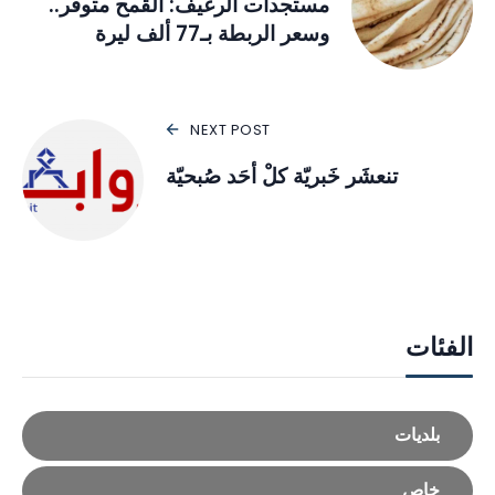
مستجدات الرغيف: القمح متوفّر..
وسعر الربطة بـ77 ألف ليرة
NEXT POST
تنعشَر خَبريّة كلْ أحَد صُبحيّة
الفئات
بلديات
خاص