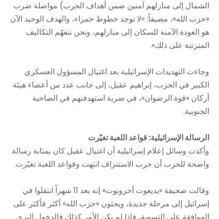
الشمال إلى منازلهم آمنين ضمن أهداف الحرب) مواصلة ضرب
«حزب الله»، مضيفاً: «لا توجد خطوط حمراء، والهدف الوحيد الآن
هو العودة الآمنة للسكان إلى منازلهم، ونحن نتفهّم التكاليف
المترتبة على ذلك».
وجاءت التهديدات الإسرائيلية بعد اغتيال المسؤول العسكري
الكبير في الحزب، إبراهيم عقيل، إلى جانب عدد من أعضاء هيئة
أركان «قوة الرضوان»، في ضربة استهدفتهم في الضاحية
الجنوبية.
الرسالة الإسرائيلية: قواعد اللعبة تغيّرت
وأكدت وسائل إعلام إسرائيلية أن اغتيال عقيل كان بمثابة رسالة
واضحة للحزب أن حرب الاستنزاف انتهت وقواعد اللعبة تغيّرت.
وقالت صحيفة «يديعوت أحرونوت» إنه بعد 11 شهراً انتقلوا في
إسرائيل إلى مرحلة جديدة، ويحثون «حزب الله» أكثر فأكثر على
الموافقة على التسوية، فإذا لم يكن الأمر كذلك فالدخول البري