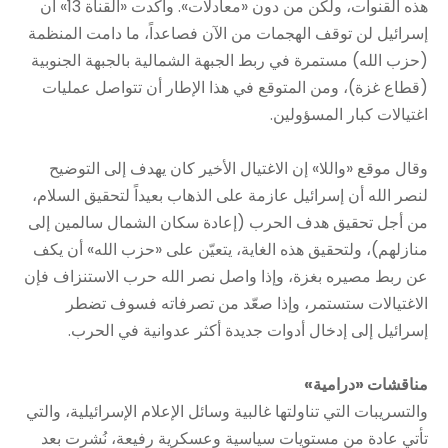
هذه القنوات، ولكن من دون «معادلات». وأكدت «القناة 13» أن
إسرائيل لن توقف الهجمات من الآن فصاعداً، ما دامت المنظمة
(حزب الله) مستمرة في ربط الجبهة الشمالية بالجبهة الجنوبية
(قطاع غزة)، ومن المتوقع في هذا الإطار أن تتواصل عمليات
اغتيالات كبار المسؤولين.
وقال موقع «واللا» إن الاغتيال الأخير كان يهدف إلى التوضيح
لنصر الله أن إسرائيل عازمة على الذهاب بعيداً لتحقيق السلام،
من أجل تحقيق هدف الحرب (إعادة سكان الشمال سالمين إلى
منازلهم)، ولتحقيق هذه الغاية، يتعيّن على «حزب الله» أن يكف
عن ربط مصيره بغزة، وإذا واصل نصر الله حرب الاستنزاف فإن
الاغتيالات ستستمر، وإذا صعّد من تصرفاته فسوف تضطر
إسرائيل إلى إدخال أدوات جديدة أكثر عدوانية في الحرب.
مناقشات «درامية»
والتسريبات التي تناولتها غالبية وسائل الإعلام الإسرائيلية، والتي
تأتي عادة من مستويات سياسية وعسكرية رفيعة، نُشرت بعد