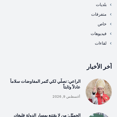
بلديات
متفرقات
خاص
فيديوهات
لقاءات
آخر الأخبار
الراعي: نصلّي لكي تُثمر المفاوضات سلاماً
عادلاً وثابتاً
أغسطس 9, 2026
الجميّل: من لا يقتنع بمسار الدولة فليغادر