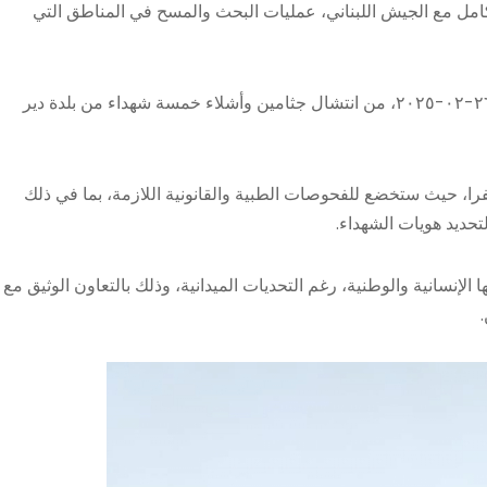
الكامل مع الجيش اللبناني، عمليات البحث والمسح في المناطق التي
وفي هذا الإطار، تمكنت الفرق المختصة، اليوم الأربعاء الواقع في ٢٦-٠٢-٢٠٢٥، من انتشال جثامين وأشلاء خمسة شهداء من بلدة دير
فرا، حيث ستخضع للفحوصات الطبية والقانونية اللازمة، بما في ذلك
 الإنسانية والوطنية، رغم التحديات الميدانية، وذلك بالتعاون الوثيق مع