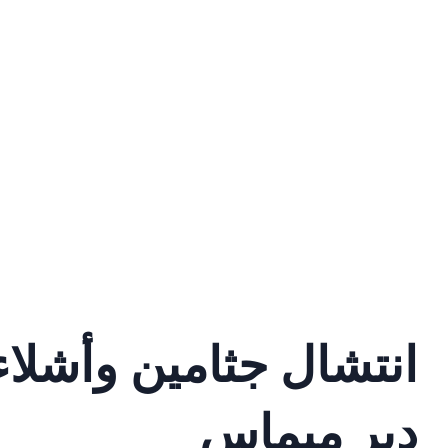
انتشال جثامين وأشلا
دير ميماس