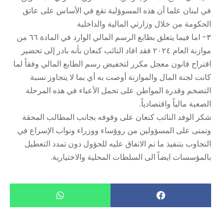
في لبنان علما أن هذه المسوؤلية تقع في الأساس على عاتق
الحكومة من خلال وزارتي المالية والداخلية
٣- اما فيما يتعلق بطابع الرسم المالي الوارد في المادة ٦٦ من
موازنة العام ٢٠٢٤ فقد افاد النائب كنعان بأنه بادر إلى تحضير
اقتراح قانون معجل مكرر لتخفيض رسم الطابع المالي وفقاً لما
كانت لجنة المال والموازنة أوصت به أي بما لا يتجاوز نسبة
التضخم وقدرة المواطن على تحمل الأعباء في هذه المرحلة
الصعبة مالياً واقتصادياً.
شكر الوفد النائب كنعان على وقوفه بجانب المطالب المحقة
وتمنى على المسؤولين من روؤساء ووزراء ونواب الإسراع في
التجاوب بتنفيذ ما تم الاتفاق عليه للحؤول دون تمدد التعطيل
بالمؤسسات ايضاً الى السلطات المحلية والاختيارية.