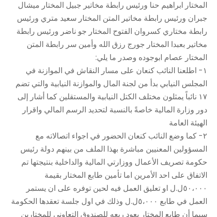
المختار ابراهيم حنا ورئيس رابطة مخاتير جبيل المختار ميشال
جبران ورئيس رابطة مخاتير المتن المختار سعيد متري ورئيس
رابطة مختاري كسروان الفتوح المختار جو ناضر ورئيس رابطة
مخاتير بعبدا المختار جورج رزق الله وأمين سر رابطة المتن
المختار عصام ابوجوده وصدر ما يلي:
١- اطلعنا النائب كنعان على مسار النقاش في الموازنة في
المجلس النيابي بدأ من لجنة المال والموازنة النيابية والتي تضم
١٧ نائباً يمثلون مختلف الكتل النيابية والمستقلين كما أشار إلى
دور وزارة المالية خاصةً بالنسبة لتحديد الرسم المالي واقرار
الهيئة العامة
٢- كما وضع النائب كنعان الحضور في اجواء اتصالاته مع
المسؤولين المعنيين مباشرة بهذا الملف من بينهم دولة رئيس
حكومة تصريف الأعمال ووزارتي المالية والداخلية بنتيجتها تم
الاتفاق على احد الأمرين اما تأمين طابع المختار بقيمة
٥٠،٠٠٠ل.ل او تعليق العمل فيه لحين توفره على ان يستمر
العمل في طابع ٥،٠٠٠ل.ل وذلك في اول جلسة تعقدها الحكومة
سيما أن طابع المختار يعود ريعه للصندوق التعاوني للمختارين